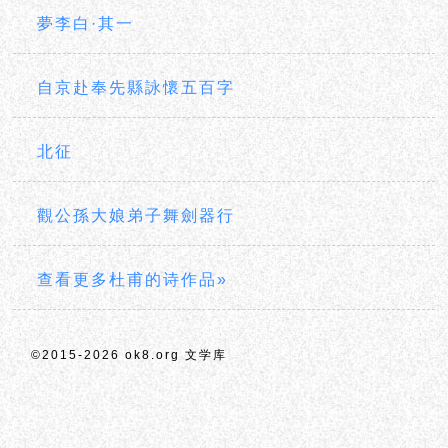
夢李白·其一
自京赴奉先縣詠懷五百字
北征
觀公孫大娘弟子舞劍器行
查看更多杜甫的诗作品»
©2015-2026 ok8.org 文学库