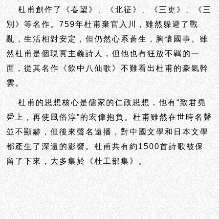
杜甫創作了《春望》、《北征》、《三吏》、《三
別》等名作。759年杜甫棄官入川，雖然躲避了戰
亂，生活相對安定，但仍然心系蒼生，胸懷國事。雖
然杜甫是個現實主義詩人，但他也有狂放不羈的一
面，從其名作《飲中八仙歌》不難看出杜甫的豪氣幹
雲。
杜甫的思想核心是儒家的仁政思想，他有“致君堯
舜上，再使風俗淳”的宏偉抱負。杜甫雖然在世時名聲
並不顯赫，但後來聲名遠播，對中國文學和日本文學
都產生了深遠的影響。杜甫共有約1500首詩歌被保
留了下來，大多集於《杜工部集》。