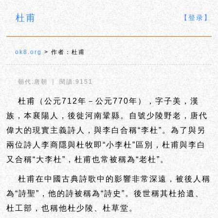
杜甫
【登录】
ok8.org
> 作者：杜甫
朝代:唐朝 ┋ 閱讀:9151
杜甫（公元712年－公元770年），字子美，漢
族，本襄陽人，後徙河南鞏縣。自號少陵野老，唐代
偉大的現實主義詩人，與李白合稱“李杜”。為了與另
兩位詩人李商隱與杜牧即“小李杜”區別，杜甫與李白
又合稱“大李杜”，杜甫也常被稱為“老杜”。
杜甫在中國古典詩歌中的影響非常深遠，被後人稱
為“詩聖”，他的詩被稱為“詩史”。後世稱其杜拾遺、
杜工部，也稱他杜少陵、杜草堂。