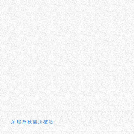
茅屋為秋風所破歌