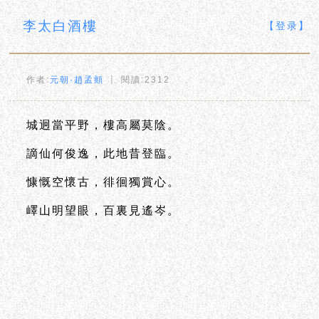
李太白酒樓
【登录】
作者:
元朝·趙孟頫
┋ 閱讀:2312
城迥當平野，樓高屬莫陰。
謫仙何俊逸，此地昔登臨。
慷慨空懷古，徘徊獨賞心。
嶧山明望眼，百裏見遙岑。