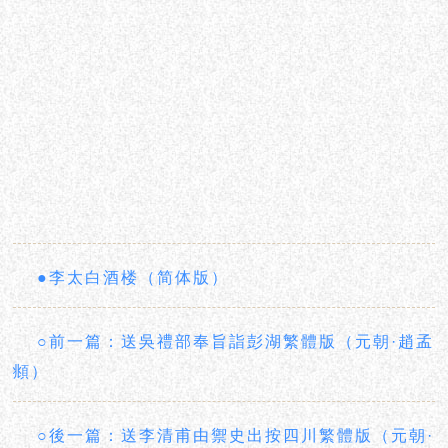
●李太白酒楼（简体版）
○前一篇：送吳禮部奉旨詣彭湖繁體版（元朝·趙孟
頫）
○後一篇：送李清甫由禦史出按四川繁體版（元朝·