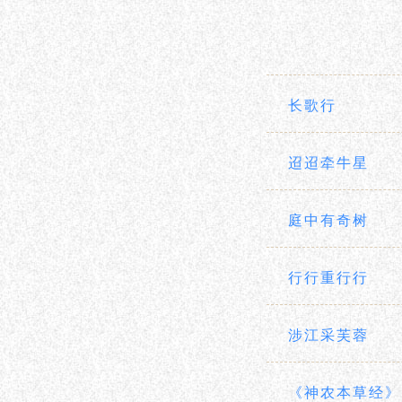
长歌行
迢迢牵牛星
庭中有奇树
行行重行行
涉江采芙蓉
《神农本草经》