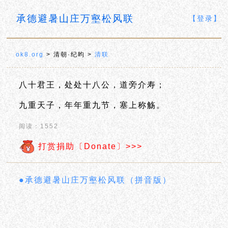
承德避暑山庄万壑松风联
【登录】
ok8.org
> 清朝·纪昀 >
清联
八十君王，处处十八公，道旁介寿；
九重天子，年年重九节，塞上称觞。
阅读：1552
打赏捐助〔Donate〕>>>
●承德避暑山庄万壑松风联（拼音版）