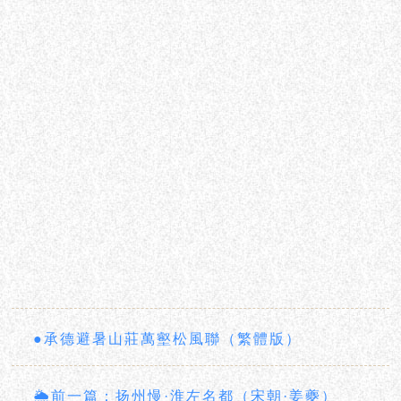
●承德避暑山莊萬壑松風聯（繁體版）
🌦前一篇：扬州慢·淮左名都（宋朝·姜夔）