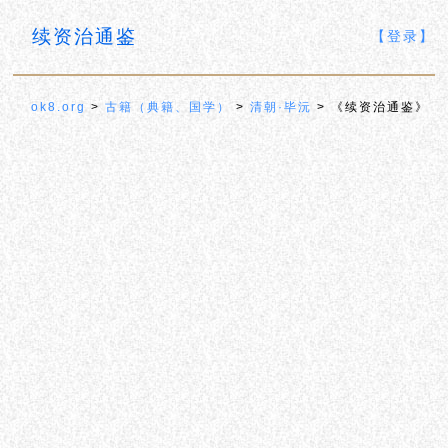
续资治通鉴
【登录】
ok8.org
>
古籍（典籍、国学）
>
清朝·毕沅
> 《续资治通鉴》