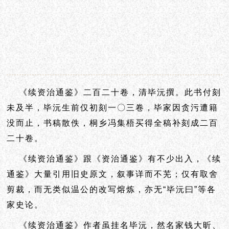
《续资治通鉴》二百二十卷，清毕沅撰。此书付刻
未及半，毕沅生前仅初刻一〇三卷，毕家因贪污遭籍
没而止，书稿散佚，桐乡冯集梧买得全稿补刻成二百
二十卷。
《续资治通鉴》跟《资治通鉴》有不少出入，《续
通鉴》大量引用旧史原文，叙事详而不芜；仅有取舍
剪裁，而无类似温公的改写熔炼，亦无“毕沅曰”等各
家史论。
《续资治通鉴》作者虽挂名毕沅，然名家钱大昕、