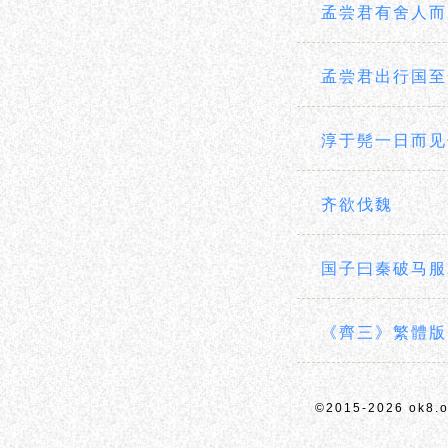
孟尝君有舍人而
孟尝君出行国至
淳于髡一日而见
齐欲伐魏
国子曰秦破马服
《齊三》繁體版
©2015-2026 ok8