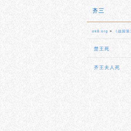
齐三
ok8.org
>
《战国策
楚王死
齐王夫人死