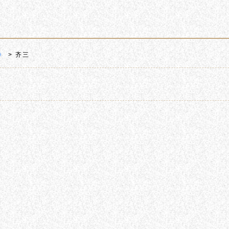
》
> 齐三