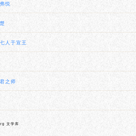
弗悦
楚
七人于宣王
君之师
.org 文学库