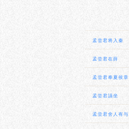
孟尝君将入秦
孟尝君在薛
孟尝君奉夏侯章
孟尝君讌坐
孟尝君舍人有与