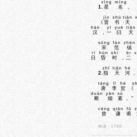
xīng
míng
1.
星
名
。
jìn
shū
tiān
《
晋
书
·
天
hàn
yī
yuē
tiān
汉
，
一
曰
天
sòng
fàn
zhèn
宋
范
镇
rì
hūn
shí
èr
x
日
昏
时
，
二
zhǐ
tiān
hé
2.
指
天
河
táng
lǐ
hè
s
唐
李
贺
《
duàn
yān
sù
断
烟
素
。”
céng
qiān
fǔ
曾
谦
甫
阅读：1700