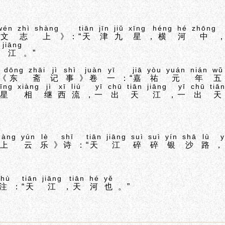
wén
zhì
shàng
tiān
jīn
jiǔ
xīng
héng
hé
zhōng
文
志
上
》：“
天
津
九
星
，
横
河
中
jiāng
江
。”
dōng
zhāi
jì
shì
juàn
yī
jiā
yòu
yuán
nián
wǔ
《
东
斋
记
事
》
卷
一
：“
嘉
祐
元
年
五
īng
xiàng
jì
xī
liú
yī
chū
tiān
jiāng
yī
chū
tiā
星
相
继
西
流
，
一
出
天
江
，
一
出
天
。
hàng
yún
lè
shī
tiān
jiāng
suì
suì
yín
shā
lù
y
上
云
乐
》
诗
：“
天
江
碎
碎
银
沙
路
，
zhù
tiān
jiāng
tiān
hé
yě
注
：“
天
江
，
天
河
也
。”