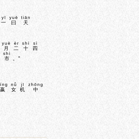
yī
yuē
tiān
，
一
曰
天
yuè
èr
shí
sì
月
二
十
四
n
shì
市
。”
íng
nǚ
jī
zhōng
嬴
女
机
中