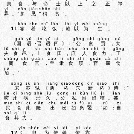
禀
食
，
与
命
士
以
上
之
正
禄
yì
cān
jiàn
shāo
shí
异
。”
参
见
“
稍
食
”。
kào
zhe
chī
fàn
lài
yǐ
wéi
shēng
11.
靠
着
吃
饭
；
赖
以
为
生
。
guó
yǔ
jìn
yǔ
sì
gōng
shí
gòng
dà
《
国
语
·
晋
语
四
》：“
公
食
贡
，
大
fū
shí
yì
shì
shí
tián
shù
rén
shí
lì
gōng
夫
食
邑
，
士
食
田
，
庶
人
食
力
，
工
shāng
shí
guān
zào
lì
shí
zhí
guān
zǎi
shí
商
食
官
，
皁
隶
食
职
，
官
宰
食
jiā
加
。”
sòng
sū
shì
liǎng
qiáo
dōng
xīn
qiáo
shī
宋
苏
轼
《
两
桥
·
东
新
桥
》
诗
：“
jiē
cǐ
bìng
shè
jiǔ
gōng
sī
kùn
liú
jī
jiān
嗟
此
病
涉
久
，
公
私
困
留
稽
。
姦
mín
shí
cǐ
xiǎn
chū
méi
rú
fú
yī
rú
zì
民
食
此
险
，
出
没
如
凫
鷖
。”
如
：
自
shí
qí
lì
食
其
力
。
yǐn
shēn
wéi
yī
lài
yī
kào
12.
引
申
为
依
赖
、
依
靠
。