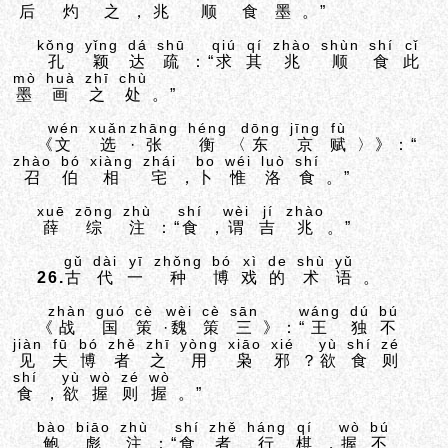
后
灼
之
，
兆
顺
食
墨
。”
kǒng
yǐng
dá
shū
qiú
qí
zhào
shùn
shí
cǐ
孔
颖
达
疏
：“
求
其
兆
顺
食
此
mò
huà
zhī
chù
墨
画
之
处
。”
wén
xuǎn
zhāng
héng
dōng
jīng
fù
《
文
选
·
张
衡
〈
东
京
赋
〉》：“
zhào
bó
xiàng
zhái
bo
wéi
luò
shí
召
伯
相
宅
，
卜
惟
洛
食
。”
xuē
zōng
zhù
shí
wèi
jí
zhào
薛
综
注
：“
食
，
谓
吉
兆
。”
gǔ
dài
yī
zhǒng
bó
xì
de
shù
yǔ
26.
古
代
一
种
博
戏
的
术
语
。
zhàn
guó
cè
wèi
cè
sān
wáng
dú
bú
《
战
国
策
·
魏
策
三
》：“
王
独
不
jiàn
fū
bó
zhě
zhī
yòng
xiāo
xié
yù
shí
zé
见
夫
博
者
之
用
枭
邪
？
欲
食
则
shí
yù
wò
zé
wò
食
，
欲
握
则
握
。”
bào
biāo
zhù
shí
zhě
háng
qí
wò
bú
鲍
彪
注
：“
食
者
行
棋
，
握
不