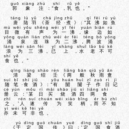
guō
xiàng
zhù
shí
rǔ
yě
郭
象
注
：“
食
，
乳
也
。”
táng
lù
yǔ
chá
jīng
zhǔ
qí
fèi
rú
yú
唐
陆
羽
《
茶
经
·
煮
》：“
其
沸
如
鱼
mù
wēi
yǒu
shēng
wéi
yī
fèi
yuán
biān
rú
目
微
有
声
为
一
沸
，
缘
边
如
yǒng
quán
lián
zhū
wéi
èr
fèi
téng
bō
yǒng
涌
泉
连
珠
为
二
沸
，
腾
波
涌
làng
wéi
sān
fèi
yǐ
shàng
shuǐ
lǎo
bú
kě
浪
为
三
沸
。
已
上
，
水
老
不
可
shí
yě
食
也
。”
qīng
liáng
shào
rén
liǎng
bān
qiū
yǔ
ān
清
梁
绍
壬
《
两
般
秋
雨
盦
suí
bǐ
shí
jiǔ
yǒu
huán
huì
zǐ
zuò
rì
jì
随
笔
·
食
酒
》：“
有
闤
闠
子
作
日
记
cè
yún
mǒu
rì
mǎi
shāo
jiǔ
sì
liǎng
shí
册
云
：‘
某
日
买
烧
酒
四
两
食
zhī
rén
suí
chuán
wéi
xiào
bǐng
ér
bú
zhī
之
。’
人
遂
传
为
笑
柄
，
而
不
知
yì
wèi
kě
fēi
yě
亦
未
可
非
也
。
yú
dìng
guó
chuán
yuē
dìng
guó
shí
jiǔ
《
于
定
国
传
》
曰
：‘
定
国
食
酒