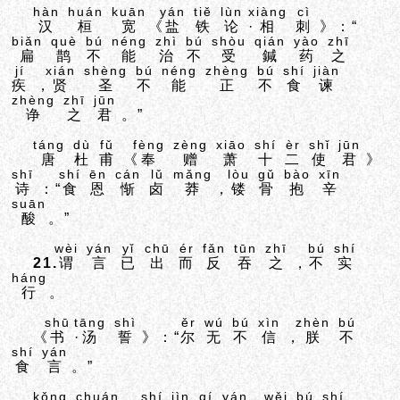
hàn
huán
kuān
yán
tiě
lùn
xiàng
cì
汉
桓
宽
《
盐
铁
论
·
相
刺
》：“
biǎn
què
bú
néng
zhì
bú
shòu
qián
yào
zhī
扁
鹊
不
能
治
不
受
鍼
药
之
jí
xián
shèng
bú
néng
zhèng
bú
shí
jiàn
疾
，
贤
圣
不
能
正
不
食
谏
zhèng
zhī
jūn
诤
之
君
。”
táng
dù
fǔ
fèng
zèng
xiāo
shí
èr
shǐ
jūn
唐
杜
甫
《
奉
赠
萧
十
二
使
君
》
shī
shí
ēn
cán
lǔ
mǎng
lòu
gǔ
bào
xīn
诗
：“
食
恩
惭
卤
莽
，
镂
骨
抱
辛
suān
酸
。”
wèi
yán
yǐ
chū
ér
fǎn
tūn
zhī
bú
shí
21.
谓
言
已
出
而
反
吞
之
，
不
实
háng
行
。
shū
tāng
shì
ěr
wú
bú
xìn
zhèn
bú
《
书
·
汤
誓
》：“
尔
无
不
信
，
朕
不
shí
yán
食
言
。”
kǒng
chuán
shí
jìn
qí
yán
wěi
bú
shí