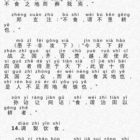
不
食
之
地
而
葬
我
焉
。”
zhèng
xuán
zhù
bú
shí
wèi
bú
kěn
gēng
郑
玄
注
：“
不
食
，
谓
不
垦
耕
yě
也
。”
mò
zǐ
fēi
gōng
xià
jīn
tiān
xià
hǎo
《
墨
子
·
非
攻
下
》：“
今
天
下
好
zhàn
zhī
guó
qí
jìn
chǔ
yuè
ruò
shǐ
cǐ
战
之
国
，
齐
、
晋
、
楚
、
越
，
若
使
此
sì
guó
zhě
dé
yì
yú
tiān
xià
cǐ
jiē
shí
bèi
四
国
者
得
意
于
天
下
，
此
皆
十
倍
qí
guó
zhī
zhòng
ér
wèi
néng
shí
qí
dì
yě
其
国
之
众
，
而
未
能
食
其
地
也
，
shì
rén
bú
zú
ér
dì
yǒu
yú
yě
是
人
不
足
而
地
有
馀
也
。”
sūn
yí
ràng
jiān
gǔ
shí
wèi
zhì
tián
yǐ
孙
诒
让
间
诂
：“
食
，
谓
治
田
以
gēng
zhě
耕
者
。”
diào
zhì
yǐn
shí
14.
调
製
饮
食
。
chǔ
cí
zhāo
hún
shì
jiā
suí
zōng
shí