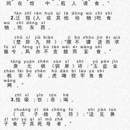
同
在
馆
中
，
庖
人
请
食
。”
fàn
zhǐ
rén
huò
qí
tā
dòng
wù
chī
shí
2.
泛
指
(
人
或
其
他
动
物
)
吃
食
wù
chī
dōng
xī
物
，
吃
东
西
。
chǔ
cí
jiǔ
biàn
jì
bú
zhòu
jìn
ér
qiú
《
楚
辞
·
九
辩
》：“
骥
不
骤
进
而
求
fú
xī
fèng
yì
bú
tān
wèi
ér
wàng
shí
服
兮
，
凤
亦
不
贪
餧
而
妄
食
。”
táng
yuán
zhěn
xùn
xī
shī
yù
pén
jīn
唐
元
稹
《
驯
犀
》
诗
：“
玉
盆
金
zhàn
fēi
bú
zhēn
hǔ
dàn
bì
láo
yú
shí
栈
非
不
珍
，
虎
噉
狴
牢
鱼
食
wǎng
网
。”
zhǐ
xī
yǐn
tūn
hē
3.
指
吸
；
饮
；
吞
；
喝
。
zhuāng
zǐ
dé
chōng
fú
shì
jiàn
tún
《
庄
子
·
德
充
符
》：“
适
见
豚
zǐ
shí
yú
qí
sǐ
mǔ
zhě
子
食
于
其
死
母
者
。”