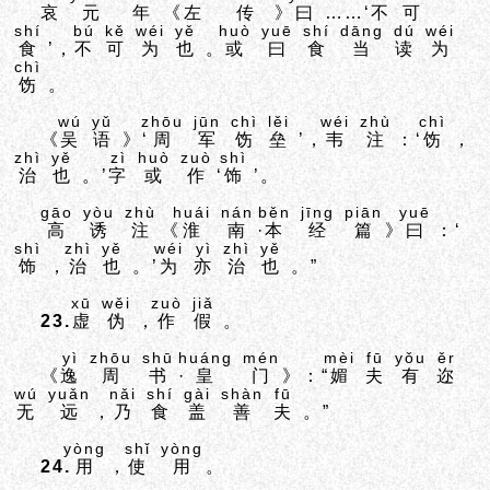
哀
元
年
《
左
传
》
曰
……‘
不
可
shí
bú
kě
wéi
yě
huò
yuē
shí
dāng
dú
wéi
食
’，
不
可
为
也
。
或
曰
食
当
读
为
chì
饬
。
wú
yǔ
zhōu
jūn
chì
lěi
wéi
zhù
chì
《
吴
语
》‘
周
军
饬
垒
’，
韦
注
：‘
饬
，
zhì
yě
zì
huò
zuò
shì
治
也
。’
字
或
作
‘
饰
’。
gāo
yòu
zhù
huái
nán
běn
jīng
piān
yuē
高
诱
注
《
淮
南
·
本
经
篇
》
曰
：‘
shì
zhì
yě
wéi
yì
zhì
yě
饰
，
治
也
。’
为
亦
治
也
。”
xū
wěi
zuò
jiǎ
23.
虚
伪
，
作
假
。
yì
zhōu
shū
huáng
mén
mèi
fū
yǒu
ěr
《
逸
周
书
·
皇
门
》：“
媚
夫
有
迩
wú
yuǎn
nǎi
shí
gài
shàn
fū
无
远
，
乃
食
盖
善
夫
。”
yòng
shǐ
yòng
24.
用
，
使
用
。