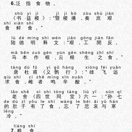
6.
泛
指
食
物
。
shū
yì
jì
jì
jì
bō
zòu
shù
jiān
《
书
·
益
稷
》：“
暨
稷
播
，
奏
庶
艰
shí
xiān
shí
食
鲜
食
。”
lù
dé
míng
shì
wén
jiān
gōng
jiān
fǎn
陆
德
明
释
文
：“
艰
，
工
閒
反
。
mǎ
běn
zuò
gēn
yún
gēn
shēng
zhī
shí
马
本
作
根
，
云
根
生
之
食
。”
táng
dù
fǔ
yì
gǔ
háng
xióng
fēi
yuǎn
唐
杜
甫
《
义
鹘
行
》：“
雄
飞
远
qiú
shí
cí
zhě
míng
xīn
suān
求
食
，
雌
者
鸣
辛
酸
。”
lǎo
shě
sì
shì
tóng
táng
liù
yī
sūn
qī
老
舍
《
四
世
同
堂
》
六
一
：“
孙
七
de
dù
zǐ
yǒu
le
shí
wàng
le
bēi
āi
yǔ
hán
的
肚
子
有
了
食
，
忘
了
悲
哀
与
寒
lěng
冷
。”
liáng
shí
7.
粮
食
。