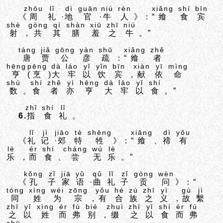
zhōu
lǐ
dì
guān
niú
rén
xiǎng
shí
bīn
《
周
礼
·
地
官
·
牛
人
》：“
飨
食
宾
shè
gòng
qí
shàn
xiū
zhī
niú
射
，
共
其
膳
羞
之
牛
。”
táng
jiǎ
gōng
yàn
shū
xiǎng
zhě
唐
贾
公
彦
疏
：“
飨
者
hēng
pēng
dà
láo
yǐ
yǐn
bīn
xiàn
yī
mìng
亨
(
烹
)
大
牢
以
饮
宾
，
献
依
命
shù
shí
zhě
yì
hēng
dà
láo
yǐ
shí
数
。
食
者
亦
亨
大
牢
以
食
。”
zhǐ
shí
lǐ
6.
指
食
礼
。
lǐ
jì
jiāo
tè
shēng
xiǎng
dì
yǒu
《
礼
记
·
郊
特
牲
》：“
飨
、
禘
有
lè
ér
shí
cháng
wú
lè
乐
，
而
食
、
尝
无
乐
。”
kǒng
zǐ
jiā
yǔ
qǔ
lǐ
zǐ
gòng
wèn
《
孔
子
家
语
·
曲
礼
子
贡
问
》：“
tóng
xìng
wéi
zōng
yǒu
hé
zú
zhī
yì
gù
jì
同
姓
为
宗
，
有
合
族
之
义
，
故
繫
zhī
yǐ
xìng
ér
fú
bié
zhuì
zhī
yǐ
shí
ér
fú
之
以
姓
而
弗
别
，
缀
之
以
食
而
弗