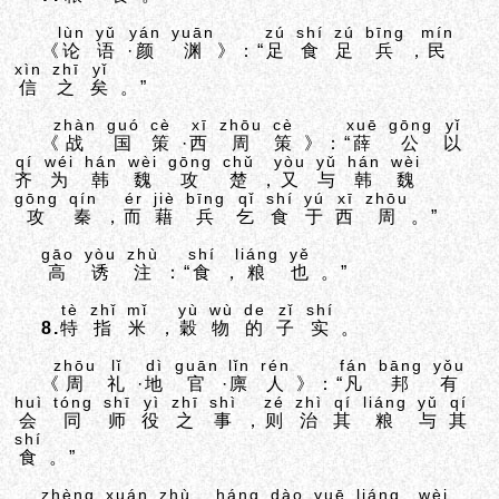
lùn
yǔ
yán
yuān
zú
shí
zú
bīng
mín
《
论
语
·
颜
渊
》：“
足
食
足
兵
，
民
xìn
zhī
yǐ
信
之
矣
。”
zhàn
guó
cè
xī
zhōu
cè
xuē
gōng
yǐ
《
战
国
策
·
西
周
策
》：“
薛
公
以
qí
wéi
hán
wèi
gōng
chǔ
yòu
yǔ
hán
wèi
齐
为
韩
魏
攻
楚
，
又
与
韩
魏
gōng
qín
ér
jiè
bīng
qǐ
shí
yú
xī
zhōu
攻
秦
，
而
藉
兵
乞
食
于
西
周
。”
gāo
yòu
zhù
shí
liáng
yě
高
诱
注
：“
食
，
粮
也
。”
tè
zhǐ
mǐ
yù
wù
de
zǐ
shí
8.
特
指
米
，
穀
物
的
子
实
。
zhōu
lǐ
dì
guān
lǐn
rén
fán
bāng
yǒu
《
周
礼
·
地
官
·
廪
人
》：“
凡
邦
有
huì
tóng
shī
yì
zhī
shì
zé
zhì
qí
liáng
yǔ
qí
会
同
师
役
之
事
，
则
治
其
粮
与
其
shí
食
。”
zhèng
xuán
zhù
háng
dào
yuē
liáng
wèi