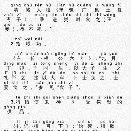
qīng
chǔ
rén
hù
jiān
hù
guǎng
jí
wáng
fù
清
褚
人
穫
《
坚
瓠
广
集
·
王
复
zhāi
zǐ
chéng
jìn
zhōu
shí
shí
zhī
wáng
斋
子
》：“
乘
进
粥
时
食
之
(
王
qiè
dé
bú
sǐ
妾
)，
得
不
死
。”
zhǐ
wèi
nǎi
2.
指
喂
奶
。
zuǒ
chuán
huán
gōng
liù
nián
jiǔ
yuè
《
左
传
·
桓
公
六
年
》：“
九
月
dīng
mǎo
zǐ
tóng
shēng
yǐ
dà
zǐ
shēng
zhī
丁
卯
，
子
同
生
。
以
大
子
生
之
lǐ
jǔ
zhī
jiē
yǐ
dà
láo
bo
shì
fù
zhī
shì
礼
举
之
：
接
以
大
牢
，
卜
士
负
之
，
士
qī
shí
zhī
cān
jiàn
shí
zǐ
妻
食
之
。”
参
见
“
食
子
”。
tè
zhǐ
shǐ
guǐ
shén
xiǎng
shòu
jì
xiàn
de
3.
特
指
使
鬼
神
享
受
祭
献
的
gòng
pǐn
供
品
。
lǐ
jì
tán
gōng
xià
shǐ
sǐ
pú
hǎi
《
礼
记
·
檀
弓
下
》：“
始
死
，
脯
醢