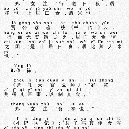
郑
玄
注
：“
行
道
曰
粮
，
谓
bèi
yě
zhǐ
jū
yuē
shí
wèi
mǐ
yě
糒
也
。
止
居
曰
食
，
谓
米
也
。”
jiǎ
gōng
yàn
shū
ān
shū
chuán
yún
贾
公
彦
疏
：“
桉
《
书
传
》
云
：‘
háng
ér
wú
zī
wèi
zhī
fá
jū
ér
wú
shí
wèi
行
而
无
资
谓
之
乏
，
居
而
无
食
谓
zhī
kùn
shì
zhǐ
jū
yuē
shí
wèi
cǐ
lǐn
rén
mǐ
之
困
。’
是
止
居
曰
食
，
谓
此
廪
人
米
yě
也
。”
fèng
lù
9.
俸
禄
。
zhōu
lǐ
tiān
guān
yī
shī
suì
zhōng
《
周
礼
·
天
官
·
医
师
》：“
岁
终
zé
jī
qí
yī
shì
yǐ
zhì
qí
shí
则
稽
其
医
事
，
以
制
其
食
。”
zhèng
xuán
zhù
shí
lù
yě
郑
玄
注
：“
食
，
禄
也
。”
lǐ
jì
fāng
jì
jūn
zǐ
yǔ
qí
shǐ
shí
fú
《
礼
记
·
坊
记
》：“
君
子
与
其
使
食
浮
yú
rén
yě
níng
shǐ
rén
fú
yú
shí