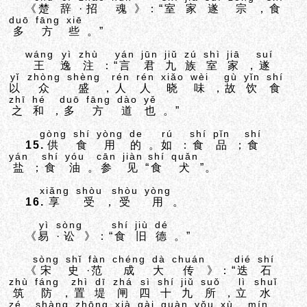
《
楚
辞
·
招
魂
》：“
室
家
遂
宗
，
食
duō
fāng
xiē
多
方
些
。”
wáng
yì
zhù
yán
jūn
jiǔ
zú
shì
jiā
suí
王
逸
注
：“
言
君
九
族
室
家
，
遂
yǐ
zhòng
shèng
rén
rén
xiǎo
wèi
gù
yǐn
shí
以
众
盛
，
人
人
晓
味
，
故
饮
食
zhī
hé
duō
fāng
dào
yě
之
和
，
多
方
道
也
。”
gòng
shí
yòng
de
rú
shí
pǐn
shí
15.
供
食
用
的
。
如
：
食
品
；
食
yán
shí
yóu
cān
jiàn
shí
quǎn
盐
；
食
油
。
参
见
“
食
犬
”。
xiǎng
shòu
shòu
yòng
16.
享
受
，
受
用
。
yì
sòng
shí
jiù
dé
《
易
·
讼
》：“
食
旧
德
。”
sòng
shǐ
fàn
chéng
dà
chuán
dié
shí
《
宋
史
·
范
成
大
传
》：“
迭
石
zhù
fáng
zhì
dī
zhá
sì
shí
jiǔ
suǒ
lì
shuǐ
筑
防
，
置
堤
闸
四
十
九
所
，
立
水
zé
shàng
zhōng
xià
gài
guàn
yǒu
xù
mín