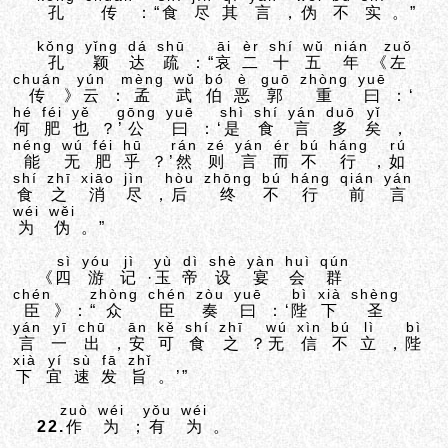
孔
传
：“
食
尽
其
言
，
伪
不
实
。”
kǒng
yǐng
dá
shū
āi
èr
shí
wǔ
nián
zuǒ
孔
颖
达
疏
：“
哀
二
十
五
年
《
左
chuán
yún
mèng
wǔ
bó
è
guō
zhòng
yuē
传
》
云
：
孟
武
伯
恶
郭
重
曰
：‘
hé
féi
yě
gōng
yuē
shì
shí
yán
duō
yǐ
何
肥
也
？’
公
曰
：‘
是
食
言
多
矣
，
néng
wú
féi
hū
rán
zé
yán
ér
bú
háng
rú
能
无
肥
乎
？’
然
则
言
而
不
行
，
如
shí
zhī
xiāo
jìn
hòu
zhōng
bú
háng
qián
yán
食
之
消
尽
，
后
终
不
行
前
言
wéi
wěi
为
伪
。”
sì
yóu
jì
yù
dì
shè
yàn
huì
qún
《
四
游
记
·
玉
帝
设
宴
会
群
chén
zhòng
chén
zòu
yuē
bì
xià
shèng
臣
》：“
众
臣
奏
曰
：‘
陛
下
圣
yán
yī
chū
ān
kě
shí
zhī
wú
xìn
bú
lì
bì
言
一
出
，
安
可
食
之
？
无
信
不
立
，
陛
xià
yí
sù
fā
zhǐ
下
宜
速
发
旨
。’”
zuò
wéi
yǒu
wéi
22.
作
为
；
有
为
。