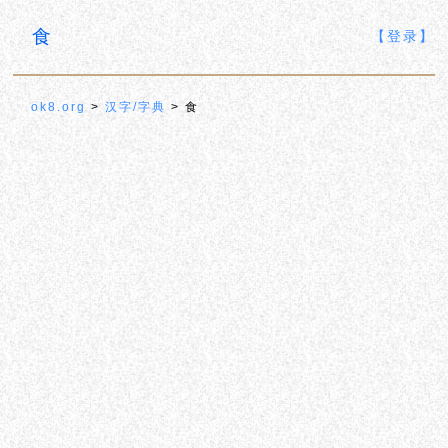
食
【登录】
ok8.org
>
汉字/字典
> 食