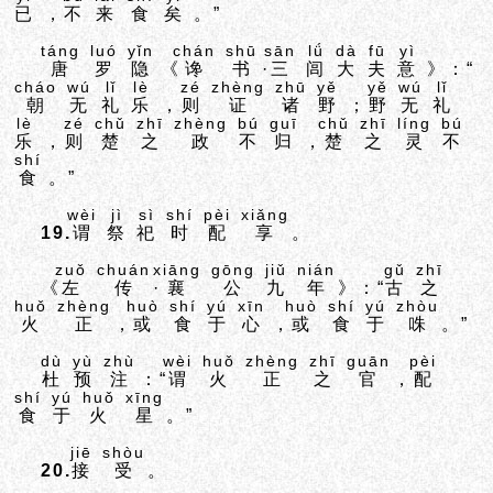
已
，
不
来
食
矣
。”
táng
luó
yǐn
chán
shū
sān
lǘ
dà
fū
yì
唐
罗
隐
《
谗
书
·
三
闾
大
夫
意
》：“
cháo
wú
lǐ
lè
zé
zhèng
zhū
yě
yě
wú
lǐ
朝
无
礼
乐
，
则
证
诸
野
；
野
无
礼
lè
zé
chǔ
zhī
zhèng
bú
guī
chǔ
zhī
líng
bú
乐
，
则
楚
之
政
不
归
，
楚
之
灵
不
shí
食
。”
wèi
jì
sì
shí
pèi
xiǎng
19.
谓
祭
祀
时
配
享
。
zuǒ
chuán
xiāng
gōng
jiǔ
nián
gǔ
zhī
《
左
传
·
襄
公
九
年
》：“
古
之
huǒ
zhèng
huò
shí
yú
xīn
huò
shí
yú
zhòu
火
正
，
或
食
于
心
，
或
食
于
咮
。”
dù
yù
zhù
wèi
huǒ
zhèng
zhī
guān
pèi
杜
预
注
：“
谓
火
正
之
官
，
配
shí
yú
huǒ
xīng
食
于
火
星
。”
jiē
shòu
20.
接
受
。