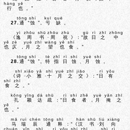
háng
yě
行
也
。”
tōng
shí
kuī
quē
27.
通
“
蚀
”。
亏
缺
。
yì
zhōu
shū
zhōu
zhù
gù
rì
zhī
zhōng
《
逸
周
书
·
周
祝
》：“
故
日
之
中
yě
zè
yuè
zhī
wàng
yě
shí
也
仄
，
月
之
望
也
食
。”
tōng
shí
tè
zhǐ
rì
shí
yuè
shí
28.
通
“
蚀
”。
特
指
日
蚀
、
月
蚀
。
shī
xiǎo
yǎ
shí
yuè
zhī
jiāo
rì
yǒu
《
诗
·
小
雅
·
十
月
之
交
》：“
日
有
shí
zhī
食
之
。”
kǒng
yǐng
dá
shū
rì
shí
zhě
yuè
yǎn
zhī
孔
颖
达
疏
：“
日
食
者
，
月
掩
之
yě
也
。”
mǎ
ruì
chén
tōng
shì
hàn
shū
liú
xiàng
马
瑞
辰
通
释
：“《
汉
书
·
刘
向
chuán
yǐn
shī
rì
yǒu
shí
zhī
shì
rì