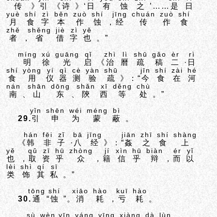
传
》
引
《
诗
》‘
日
有
蚀
之
’……
是
日
yuè
shí
zì
běn
zuò
shí
jīng
chuán
zuò
shí
月
食
字
本
作
蚀
，
经
传
作
食
zhě
shěng
jiè
zì
yě
者
，
省
借
字
也
。”
míng
xú
guāng
qǐ
zhì
lì
shū
gǎo
èr
rì
明
徐
光
启
《
治
曆
疏
稿
二
·
日
shí
yòng
yí
qì
cè
yàn
shū
jīn
shí
zài
hé
食
用
仪
器
测
验
疏
》：“
今
食
在
河
nán
shān
dōng
shǎn
xī
děng
chù
南
、
山
东
、
陝
西
等
处
。”
yǐn
shēn
wéi
méng
bì
29.
引
申
为
蒙
蔽
。
hán
fēi
zǐ
bā
jīng
jiān
zhī
shí
shàng
《
韩
非
子
·
八
经
》：“
姦
之
食
上
yě
qǔ
zī
hū
zhòng
jí
xìn
hū
biàn
ér
yǐ
也
，
取
资
乎
众
，
籍
信
乎
辩
，
而
以
lèi
shì
qí
sī
类
饰
其
私
。”
tōng
shí
xiāo
hào
kuī
hào
30.
通
“
蚀
”。
消
耗
，
亏
耗
。
sù
wèn
yīn
yáng
yīng
xiàng
dà
lùn