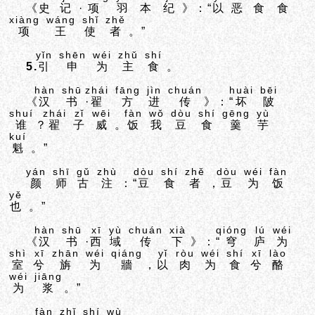
《
史
记
·
项
羽
本
纪
》：“
以
恶
食
食
xiàng
wáng
shǐ
zhě
项
王
使
者
。”
yǐn
shēn
wéi
zhǔ
shí
5.
引
申
为
主
食
。
hàn
shū
zhái
fāng
jìn
chuán
huài
bēi
《
汉
书
·
翟
方
进
传
》：“
坏
陂
shuí
zhái
zǐ
wēi
fàn
wǒ
dòu
shí
gēng
yù
谁
？
翟
子
威
。
饭
我
豆
食
羹
芋
kuí
魁
。”
yán
shī
gǔ
zhù
dòu
shí
zhě
dòu
wéi
fàn
颜
师
古
注
：“
豆
食
者
，
豆
为
饭
yě
也
。”
hàn
shū
xī
yù
chuán
xià
qióng
lú
wéi
《
汉
书
·
西
域
传
下
》：“
穹
庐
为
shì
xī
zhān
wéi
qiáng
yǐ
ròu
wéi
shí
xī
lào
室
兮
旃
为
牆
，
以
肉
为
食
兮
酪
wéi
jiāng
为
浆
。”
fàn
zhǐ
shí
wù