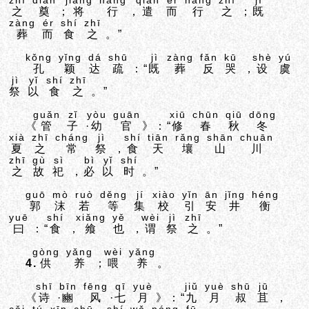
zhī
diàn
jiāng
háng
qiǎn
ér
háng
zhī
jì
之
奠
；
将
行
，
遣
而
行
之
；
既
zàng
ér
shí
zhī
葬
而
食
之
。”
kǒng
yǐng
dá
shū
jì
zàng
fǎn
kū
shè
yú
孔
颖
达
疏
：“
既
葬
反
哭
，
设
虞
jì
yǐ
shí
zhī
祭
以
食
之
。”
guǎn
zǐ
yòu
guān
xiū
chūn
qiū
dōng
《
管
子
·
幼
官
》：“
修
春
秋
冬
xià
zhī
cháng
jì
shí
tiān
rǎng
shān
chuān
夏
之
常
祭
，
食
天
壤
山
川
zhī
gù
sì
bì
yǐ
shí
之
故
祀
，
必
以
时
。”
guō
mò
ruò
děng
jí
xiào
yǐn
ān
jǐng
héng
郭
沫
若
等
集
校
引
安
井
衡
yuē
shí
xiǎng
yě
wèi
jì
zhī
曰
：“
食
，
飨
也
，
谓
祭
之
。”
gòng
yǎng
wèi
yǎng
4.
供
养
；
喂
养
。
shī
bīn
fēng
qī
yuè
jiǔ
yuè
shū
jū
《
诗
·
豳
风
·
七
月
》：“
九
月
叔
苴
，