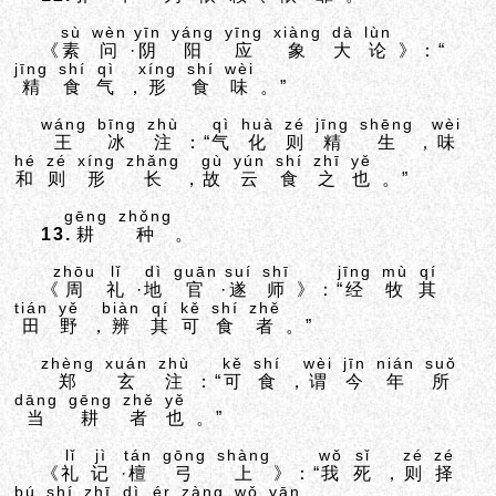
sù
wèn
yīn
yáng
yīng
xiàng
dà
lùn
《
素
问
·
阴
阳
应
象
大
论
》：“
jīng
shí
qì
xíng
shí
wèi
精
食
气
，
形
食
味
。”
wáng
bīng
zhù
qì
huà
zé
jīng
shēng
wèi
王
冰
注
：“
气
化
则
精
生
，
味
hé
zé
xíng
zhǎng
gù
yún
shí
zhī
yě
和
则
形
长
，
故
云
食
之
也
。”
gēng
zhǒng
13.
耕
种
。
zhōu
lǐ
dì
guān
suí
shī
jīng
mù
qí
《
周
礼
·
地
官
·
遂
师
》：“
经
牧
其
tián
yě
biàn
qí
kě
shí
zhě
田
野
，
辨
其
可
食
者
。”
zhèng
xuán
zhù
kě
shí
wèi
jīn
nián
suǒ
郑
玄
注
：“
可
食
，
谓
今
年
所
dāng
gēng
zhě
yě
当
耕
者
也
。”
lǐ
jì
tán
gōng
shàng
wǒ
sǐ
zé
zé
《
礼
记
·
檀
弓
上
》：“
我
死
，
则
择
bú
shí
zhī
dì
ér
zàng
wǒ
yān