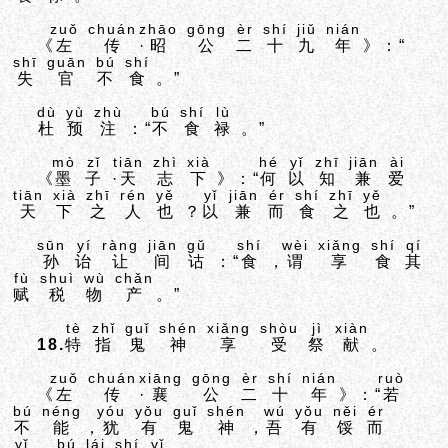
zuǒ
chuán
zhāo
gōng
èr
shí
jiǔ
nián
《
左
传
·
昭
公
二
十
九
年
》：“
shī
guān
bú
shí
失
官
不
食
。”
dù
yù
zhù
bú
shí
lù
杜
预
注
：“
不
食
禄
。”
mò
zǐ
tiān
zhì
xià
hé
yǐ
zhī
jiān
ài
《
墨
子
·
天
志
下
》：“
何
以
知
兼
爱
tiān
xià
zhī
rén
yě
yǐ
jiān
ér
shí
zhī
yě
天
下
之
人
也
？
以
兼
而
食
之
也
。”
sūn
yí
ràng
jiān
gǔ
shí
wèi
xiǎng
shí
qí
孙
诒
让
间
诂
：“
食
，
谓
享
食
其
fù
shuì
wù
chǎn
赋
税
物
产
。”
tè
zhǐ
guǐ
shén
xiǎng
shòu
jì
xiàn
18.
特
指
鬼
神
享
受
祭
献
。
zuǒ
chuán
xiāng
gōng
èr
shí
nián
ruò
《
左
传
·
襄
公
二
十
年
》：“
若
bú
néng
yóu
yǒu
guǐ
shén
wú
yǒu
něi
ér
不
能
，
犹
有
鬼
神
，
吾
有
馁
而
yǐ
bú
lái
shí
yǐ