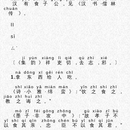
汉
有
食
子
公
。
见
《
汉
书
·
儒
林
chuán
传
》。
II
sì
ㄙˋ
jí
yùn
xiáng
lì
qiē
qù
zhì
xié
〔《
集
韵
》
祥
吏
切
，
去
志
，
邪
。〕
ná
dōng
xī
gěi
rén
chī
1.
拿
东
西
给
人
吃
。
shī
xiǎo
yǎ
mián
mán
yǐn
zhī
shí
zhī
《
诗
·
小
雅
·
绵
蛮
》：“
饮
之
食
之
，
jiāo
zhī
huì
zhī
教
之
诲
之
。”
mò
zǐ
fēi
gōng
zhōng
gù
xiào
zǐ
bú
《
墨
子
·
非
攻
中
》：“
故
孝
子
不
yǐ
shí
qí
qīn
zhōng
chén
bú
yǐ
shí
qí
jūn
以
食
其
亲
，
忠
臣
不
以
食
其
君
。”