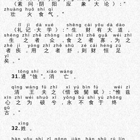
《
素
问
·
阴
阳
应
象
大
论
》：“
zhuàng
huǒ
shí
qì
壮
火
食
气
。”
lǐ
jì
dà
xué
shēng
cái
yǒu
dà
dào
《
礼
记
·
大
学
》：“
生
财
有
大
道
，
shēng
zhī
zhě
zhòng
shí
zhī
zhě
guǎ
wéi
zhī
生
之
者
众
，
食
之
者
寡
，
为
之
zhě
jí
yòng
zhī
zhě
shū
zé
cái
héng
zú
者
疾
，
用
之
者
舒
，
则
财
恒
足
yǐ
矣
。”
tōng
shí
xiāo
wáng
31.
通
“
蚀
”。
消
亡
。
qīng
wáng
fū
zhī
xī
yú
bìn
fù
wéi
zī
清
王
夫
之
《
惜
馀
鬓
赋
》：“
惟
兹
xīn
zhī
wéi
shuò
xī
yǒng
bú
shí
yú
zhōng
心
之
为
硕
兮
，
永
不
食
于
终
gǔ
古
。”
xìng
32.
姓
。
hàn
yǒu
shí
zǐ
gōng
jiàn
hàn
shū
rú
lín