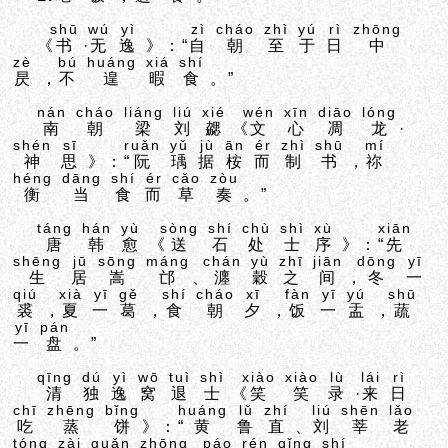
shū
wú
yì
zì
cháo
zhì
yú
rì
zhōng
《
书
·
无
逸
》：“
自
朝
至
于
日
中
zè
bú
huáng
xiá
shí
昃
，
不
遑
暇
食
。”
nán
cháo
liáng
liú
xié
wén
xīn
diāo
lóng
南
朝
梁
刘
勰
《
文
心
凋
龙
·
shén
sī
ruǎn
yǔ
jù
ān
ér
zhì
shū
mí
神
思
》：“
阮
瑀
据
桉
而
制
书
，
祢
héng
dāng
shí
ér
cǎo
zòu
衡
当
食
而
草
奏
。”
táng
hán
yù
sòng
shí
chù
shì
xù
xiān
唐
韩
愈
《
送
石
处
士
序
》：“
先
shēng
jū
sōng
máng
chán
yù
zhī
jiān
dōng
yī
生
居
嵩
邙
、
瀍
穀
之
间
，
冬
一
qiú
xià
yī
gě
shí
cháo
xī
fàn
yī
yú
shū
裘
，
夏
一
葛
，
食
朝
夕
，
饭
一
盂
，
蔬
yī
pán
一
盘
。”
qīng
dú
yì
wō
tuì
shì
xiào
xiào
lù
lái
rì
清
独
逸
窝
退
士
《
笑
笑
录
·
来
日
chī
zhēng
bǐng
huáng
lǔ
zhí
liú
shēn
lǎo
吃
蒸
饼
》：“
黄
鲁
直
、
刘
莘
老
tóng
zài
guǎn
zhōng
páo
rén
qǐng
shí