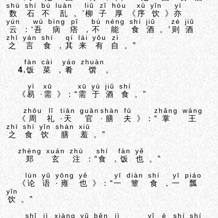
shù
shí
bú
luàn
liǔ
zǐ
hòu
xù
yǐn
yì
数
石
不
乱
。’
柳
子
厚
《
序
饮
》
亦
yún
wú
bìng
pǐ
bú
néng
shí
jiǔ
zé
jiǔ
云
：‘
吾
病
痞
，
不
能
食
酒
。’
则
酒
zhī
yán
shí
qí
lái
yǒu
zì
之
言
食
，
其
来
有
自
。”
fàn
cài
yáo
zhuàn
4.
饭
菜
，
肴
馔
。
yì
xū
xū
yú
jiǔ
shí
《
易
·
需
》：“
需
于
酒
食
。”
zhōu
lǐ
tiān
guān
shàn
fū
zhǎng
wáng
《
周
礼
·
天
官
·
膳
夫
》：“
掌
王
zhī
shí
yǐn
shàn
xiū
之
食
饮
膳
羞
。”
zhèng
xuán
zhù
shí
fàn
yě
郑
玄
注
：“
食
，
饭
也
。”
lùn
yǔ
yōng
yě
yī
diàn
shí
yī
piáo
《
论
语
·
雍
也
》：“
一
簟
食
，
一
瓢
yǐn
饮
。”
shǐ
jì
xiàng
yǔ
běn
jì
yǐ
è
shí
shí