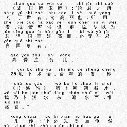
zhàn
guó
cè
wèi
cè
shǐ
jūn
zhī
suǒ
《
战
国
策
·
卫
策
》：“
始
君
之
所
háng
yú
shì
zhě
shí
gāo
lì
yě
suǒ
yòng
行
于
世
者
，
食
高
丽
也
；
所
用
zhě
xiè
cuò
ná
báo
yě
qún
chén
jìn
yǐ
wéi
者
，
绁
错
挐
薄
也
。
群
臣
尽
以
为
jūn
qīng
guó
ér
hǎo
gāo
lì
bì
wú
yǔ
jūn
君
轻
国
而
好
高
丽
，
必
无
与
君
yán
guó
shì
zhě
言
国
事
者
。”
gāo
yòu
zhù
shí
yòng
高
诱
注
：“
食
，
用
。”
guī
bo
shù
yǔ
shí
mò
de
shěng
chēng
25.
龟
卜
术
语
。
食
墨
的
省
称
。
shū
luò
gào
wǒ
bo
hé
shuò
lí
shuǐ
《
书
·
洛
诰
》：“
我
卜
河
朔
黎
水
，
wǒ
nǎi
bo
jiàn
shuǐ
dōng
chán
shuǐ
xī
wéi
我
乃
卜
涧
水
东
、
瀍
水
西
，
惟
luò
shí
洛
食
。”
kǒng
chuán
bo
bì
xiān
mò
huà
guī
rán
孔
传
：“
卜
必
先
墨
画
龟
，
然
hòu
zhuó
zhī
zhào
shùn
shí
mò