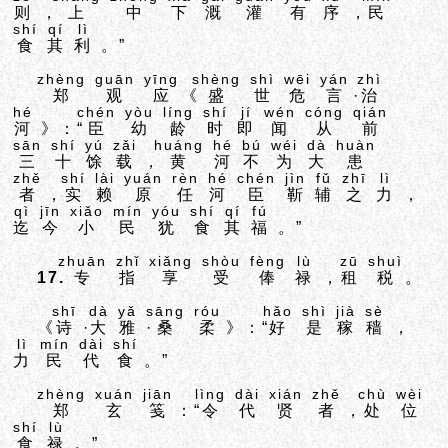
则
，
上
中
下
溉
灌
有
序
，
民
shí
qí
lì
食
其
利
。”
zhèng
guān
yīng
shèng
shì
wēi
yán
zhì
郑
观
应
《
盛
世
危
言
·
治
hé
chén
yòu
líng
shí
jí
wén
cóng
qián
河
》：“
臣
幼
龄
时
即
闻
从
前
sān
shí
yú
zǎi
huáng
hé
bú
wéi
dà
huàn
三
十
馀
载
，
黄
河
不
为
大
患
zhě
shí
lài
yuán
rèn
hé
chén
jìn
fǔ
zhī
lì
者
，
实
赖
原
任
河
臣
靳
辅
之
力
，
qì
jīn
xiǎo
mín
yóu
shí
qí
fú
迄
今
小
民
犹
食
其
福
。”
zhuān
zhǐ
xiǎng
shòu
fèng
lù
zū
shuì
17.
专
指
享
受
俸
禄
，
租
税
。
shī
dà
yǎ
sāng
róu
hǎo
shì
jià
sè
《
诗
·
大
雅
·
桑
柔
》：“
好
是
稼
穑
，
lì
mín
dài
shí
力
民
代
食
。”
zhèng
xuán
jiān
lìng
dài
xián
zhě
chù
wèi
郑
玄
笺
：“
令
代
贤
者
，
处
位
shí
lù
食
禄
。”