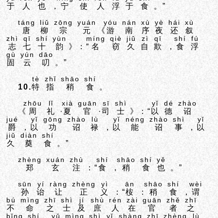
于
人
也
，
宁
使
人
浮
于
食
。”
táng
liǔ
zōng
yuán
yóu
nán
xù
yè
hái
xù
唐
柳
宗
元
《
游
南
序
夜
还
叙
zhì
qī
shí
yùn
míng
qiè
jiǔ
zì
qī
shí
fú
志
七
十
韵
》：“
名
窃
久
自
欺
，
食
浮
gù
yún
dāo
固
云
叨
。”
tè
zhǐ
shāo
shí
10.
特
指
稍
食
。
zhōu
lǐ
xià
guān
sī
shì
yǐ
dé
zhào
《
周
礼
·
夏
官
·
司
士
》：“
以
德
诏
jué
yǐ
gōng
zhào
lù
yǐ
néng
zhào
shì
yǐ
爵
，
以
功
诏
禄
，
以
能
诏
事
，
以
jiǔ
diàn
shí
久
奠
食
。”
zhèng
xuán
zhù
shí
shāo
shí
yě
郑
玄
注
：“
食
，
稍
食
也
。”
sūn
yí
ràng
zhèng
yì
ān
shāo
shí
wèi
孙
诒
让
正
义
：“
桉
：
稍
食
，
谓
bú
mìng
zhī
shì
jí
shù
rén
zài
guān
zhě
zhī
不
命
之
士
及
庶
人
在
官
者
之
bǐng
shí
yǔ
mìng
shì
yǐ
shàng
zhī
zhèng
lù