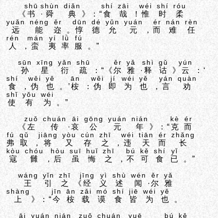
shū
shùn
diǎn
shí
zāi
wéi
shí
róu
《
书
·
舜
典
》：“
食
哉
！
惟
时
柔
yuǎn
néng
ěr
dūn
dé
yǔn
yuán
ér
nán
rèn
远
能
迩
。
惇
德
允
元
，
而
难
任
rén
mán
yí
lǜ
fú
人
，
蛮
夷
率
服
。”
sūn
xīng
yǎn
shū
ěr
yǎ
shì
gǔ
yún
孙
星
衍
疏
：“《
尔
雅
·
释
诂
》
云
：‘
shí
wěi
yě
ān
wěi
jí
wéi
yě
yán
quàn
食
，
伪
也
。’
桉
：
伪
即
为
也
，
言
劝
shǐ
yǒu
wéi
使
有
为
。”
zuǒ
chuán
āi
gōng
yuán
nián
kè
ér
《
左
传
·
哀
公
元
年
》：“
克
而
fú
qǔ
jiāng
yòu
cún
zhī
wéi
tiān
ér
zhǎng
弗
取
，
将
又
存
之
，
违
天
而
长
kòu
chóu
hòu
suī
huǐ
zhī
bú
kě
shí
yǐ
寇
雠
，
后
虽
悔
之
，
不
可
食
已
。”
wáng
yǐn
zhī
jīng
yì
shù
wén
ěr
yǎ
王
引
之
《
经
义
述
闻
·
尔
雅
shàng
jīn
ān
zǎi
mó
shí
jiē
wéi
yě
上
》：“
今
桉
载
谟
食
皆
为
也
。
āi
yuán
nián
zuǒ
chuán
yuē
bú
kě