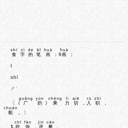
shí
zì
de
bǐ
huà
huà
食
字
的
笔
画
：9
画
；
I
shí
ㄕˊ
guǎng
yùn
chéng
lì
qiē
rù
zhí
〔《
广
韵
》
乘
力
切
，
入
职
，
chuán
船
。〕
chī
fàn
jìn
cān
1.
吃
饭
，
进
餐
。