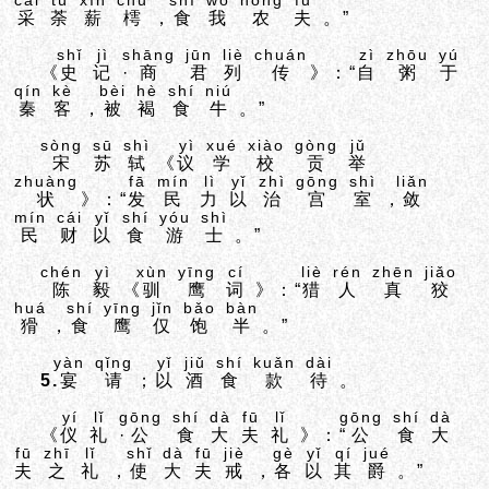
cǎi
tú
xīn
chū
shí
wǒ
nóng
fū
采
荼
薪
樗
，
食
我
农
夫
。”
shǐ
jì
shāng
jūn
liè
chuán
zì
zhōu
yú
《
史
记
·
商
君
列
传
》：“
自
粥
于
qín
kè
bèi
hè
shí
niú
秦
客
，
被
褐
食
牛
。”
sòng
sū
shì
yì
xué
xiào
gòng
jǔ
宋
苏
轼
《
议
学
校
贡
举
zhuàng
fā
mín
lì
yǐ
zhì
gōng
shì
liǎn
状
》：“
发
民
力
以
治
宫
室
，
敛
mín
cái
yǐ
shí
yóu
shì
民
财
以
食
游
士
。”
chén
yì
xùn
yīng
cí
liè
rén
zhēn
jiǎo
陈
毅
《
驯
鹰
词
》：“
猎
人
真
狡
huá
shí
yīng
jǐn
bǎo
bàn
猾
，
食
鹰
仅
饱
半
。”
yàn
qǐng
yǐ
jiǔ
shí
kuǎn
dài
5.
宴
请
；
以
酒
食
款
待
。
yí
lǐ
gōng
shí
dà
fū
lǐ
gōng
shí
dà
《
仪
礼
·
公
食
大
夫
礼
》：“
公
食
大
fū
zhī
lǐ
shǐ
dà
fū
jiè
gè
yǐ
qí
jué
夫
之
礼
，
使
大
夫
戒
，
各
以
其
爵
。”