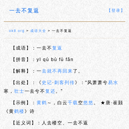
一去不复返
【登录】
ok8.org
>
成语大全
> 一去不复返
【成语】：一去不
复返
【拼音】：yī qù bù fù fǎn
【解释】：一
去就
不再
回来
了。
【出处】：《
史记
·
刺客
列传
》：“风萧萧兮
易水
寒，
壮士
一去兮不
复还
。”
【示例】：
黄鹤
～，白云
千载
空
悠悠
。 ★唐·崔颢
《黄
鹤楼
》诗
【近义词】：人去楼空、一去不返