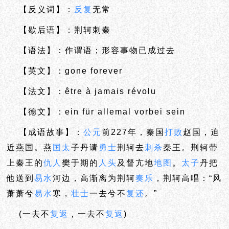
【反义词】：
反复
无常
【歇后语】：荆轲刺秦
【语法】：作谓语；形容事物已成过去
【英文】：gone forever
【法文】：être à jamais révolu
【德文】：ein für allemal vorbei sein
【成语故事】：
公元
前227年，秦国
打败
赵国，迫
近燕国。燕
国太
子丹请
勇士
荆轲去
刺杀
秦王。荆轲带
上秦王的
仇人
樊于期的
人头
及督亢地
地图
。
太子
丹把
他送到
易水
河边，高渐离为荆轲
奏乐
，荆轲高唱：“风
萧萧兮
易水
寒，
壮士
一去兮不
复还
。”
(一去不
复返
，一去不
复返
)