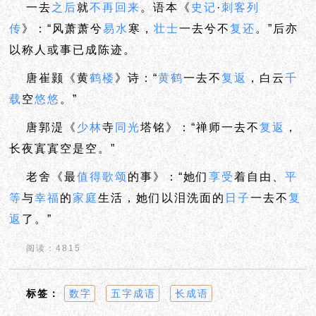
一去
之后
就
不再
回来
。语本《
史记
·
刺客
列
传
》：“风萧萧兮
易水
寒，
壮士
一去兮不
复还
。”后亦
以称人或事已成陈迹。
唐崔颢《黄
鹤楼
》诗：“
黄鹤
一去不
复返
，白云
千
载
空
悠悠
。”
唐郭湜《
少林
寺
同光
塔铭》：“禅师一去不
复返
，
长夜寘寘空是空。”
老舍《最
值得
歌颂
的事》：“她们
享受
着自由、
平
等
与
幸福
的
家庭
生活，她们以泪洗面的
日子
一去不
复
返
了。”
阅读：4815
标签：
数字
五字成语
长成语