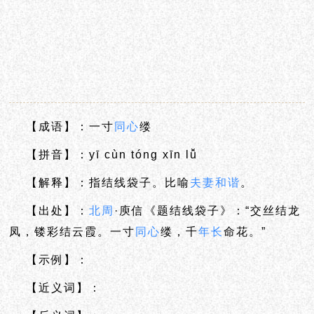
【成语】：一寸
同心
缕
【拼音】：yī cùn tóng xīn lǚ
【解释】：指结线袋子。比喻
夫妻
和谐
。
【出处】：
北周
·庾信《题结线袋子》：“交丝结龙
凤，镂彩结云霞。一寸
同心
缕，千
年长
命花。”
【示例】：
【近义词】：