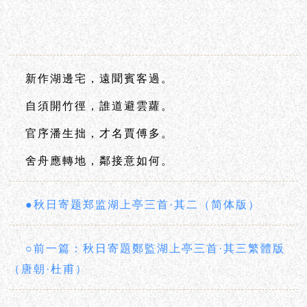
新作湖邊宅，遠聞賓客過。
自須開竹徑，誰道避雲蘿。
官序潘生拙，才名賈傅多。
舍舟應轉地，鄰接意如何。
●秋日寄题郑监湖上亭三首·其二（简体版）
○前一篇：秋日寄題鄭監湖上亭三首·其三繁體版
（唐朝·杜甫）