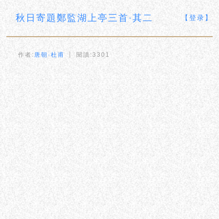
秋日寄題鄭監湖上亭三首·其二
【登录】
作者:
唐朝·杜甫
┋ 閱讀:3301