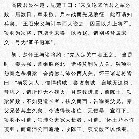
高陵君显在楚，见楚王曰：“宋义论武信君之军必
败，居数日，军果败。兵未战而
先见败征，此可谓知
兵矣。”王召宋义与计事而大说之，因置以为上将军。
项羽为次将，范增为末将，以救赵。诸别将皆属宋
义，号为“卿子冠军”。
初，楚怀王与诸将约：“先入定关中者王之。”当是
时，秦兵强，常
乘胜逐北，诸将莫利先入关。独项羽
怨秦之杀项梁，奋势愿与沛公西入关。怀王诸老将皆
曰：“项羽为人，慓悍猾贼，尝攻襄城，襄城无遗类，
皆坑之，诸所过无不残灭。且楚数进取，前陈王、项
梁皆败，不如更遣长者，扶义而西，告谕秦父兄。秦
父兄苦其主久矣，今诚得长者往，无侵暴，宜可下。
项羽不可遣，独沛公素宽大长者，可遣。”怀王乃不许
项羽，而遣沛公西略地，收陈王、项梁散卒以伐秦。