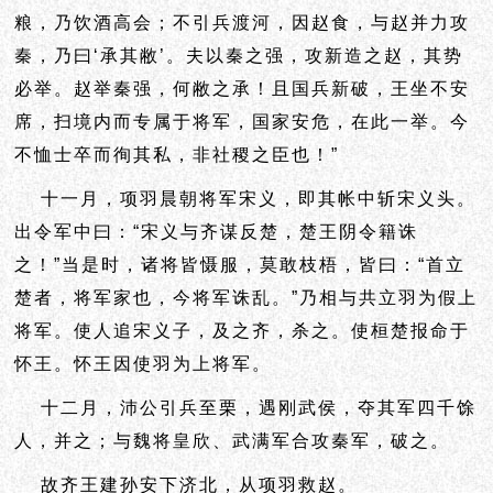
粮，乃
饮酒高会；不引兵渡河，因赵食，与赵并力攻
秦，乃曰‘承其敝’。夫以秦之强，攻新造之赵，其势
必举。赵举秦强，何敝之承！且国兵新破，王
坐不安
席，扫境内而专属于将军，国家安危，
在此一举。今
不恤士卒而徇其私，非
社稷之臣也！”
十一月，项羽晨朝将军宋义，即其帐中斩宋义头。
出令军中曰：“宋义与齐谋反楚，楚王阴令籍诛
之！”当是时，诸将皆慑服，莫敢枝梧，皆曰：“首立
楚者，将军家也，今将军诛乱。”乃相与共立羽为假上
将军。使人追宋义子，及之齐，杀之。使桓楚报命于
怀王。怀王因使羽为上将军。
十二月，沛公引兵至栗，遇刚武侯，夺其军四千馀
人，并之；与魏将皇欣、武满军合攻秦军，破之。
故齐王建孙安下济北，从项羽救赵。