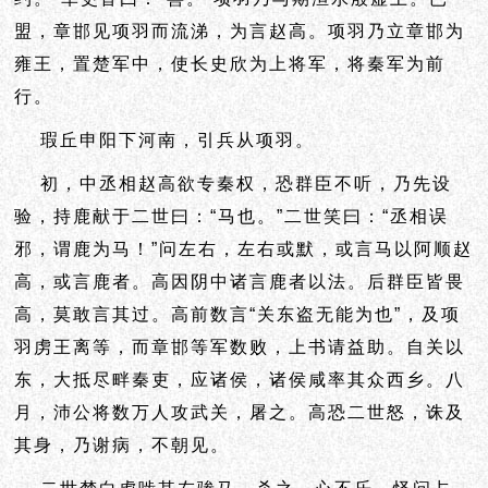
盟，章邯见项羽而流涕，为言赵高。项羽乃立章邯为
雍王，置楚军中，使长史欣为上将军，将秦军为前
行。
瑕丘申阳下河南，引兵从项羽。
初，中丞相赵高欲专秦权，恐群臣不听，乃先设
验，持鹿献于二世曰：“马也。”二世笑曰：“丞相误
邪，谓鹿为马！”问左右，左右或默，或言马以阿顺赵
高，或言鹿者。高因阴中诸言鹿者以法。后群臣皆畏
高，莫敢言其过。高前数言“关东盗无能为也”，及项
羽虏王离等，而章邯等军数败，上书请益助。自关以
东，大抵尽畔秦吏，应诸侯，诸侯咸率其众西乡。八
月，沛公将数万人攻武关，屠之。高恐二世怒，诛及
其身，乃谢病，不朝见。