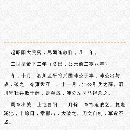
起昭阳大荒落，尽阏逢敦牂，凡二年。
二世皇帝下二年（癸巳，公元前二零八年）
冬，十月，泗川监平将兵围沛公于丰，沛公出与
战，破之，令雍齿守丰。十一月，沛公引兵之薛。泗
川守壮兵败于薛，走至戚，沛公左司马得杀之。
周章出关，止屯曹阳，二月馀，章邯追败之。复走
渑池，十馀日，章邯击，大破之。周文自刎，军遂不
战。