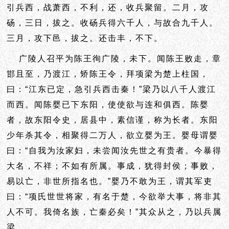
引兵西，战萧西，不利，还，收兵聚留。二月，攻
砀，三日，拔之。收砀兵得六千人，与故合九千人。
三月，攻下邑，拔之。还击丰，不下。
广陵人召平为陈王徇广陵，未下。闻陈王败走，章
邯且至，乃渡江，矫陈王令，拜项梁为楚上柱国，
曰：“江东已定，急引兵西击秦！”梁乃以八千人渡江
而西。闻陈婴已下东阳，使使欲与连和俱西。陈婴
者，故东阳令史，居县中，素信谨，称为长者。东阳
少年杀其令，相聚得二万人，欲立婴为王。婴母谓婴
曰：“自我为汝家妇，未尝闻汝先世之有贵者。今暴得
大名，不祥；不如有所属。事成，犹得封侯；事败，
易以亡，非世所指名也。”婴乃不敢为王，谓其军吏
曰：“项氏世世将家，有名于楚，今欲举大事，将非其
人不可。我倚名族，亡秦必矣！”其众从之，乃以兵属
梁。