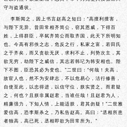
守与盗通状。
李斯闻之，因上书言赵高之短曰：“高擅利擅害，
与陛下无异。昔田常相齐简公，窃其恩威，下得百
姓，上得群臣，卒弑齐简公而取齐国，此天下所明知
也。今高有邪佚之志，危反之行，私家之富，若田氏
之于齐矣，而又
贪欲无厌，求利不止，列势次主，其
欲无穷，劫陛下之威信，其志若韩玘为韩安相也。陛
下不图，臣恐其必为变也。”二世曰：“何哉！夫高，
故宦人也，然不为安肆志，不以危易心，洁行修善，
自使至此，以忠得进，以信守位，朕实贤之。而君疑
之，何也？且朕非属赵君，当谁任哉！且赵君为人，
精廉强力，下知人情，上能适朕，君其勿疑！”二世雅
爱信高，恐李斯杀之，乃私告赵高。高曰：“丞相所患
者独高，高已死，丞相即欲为田常所为。”