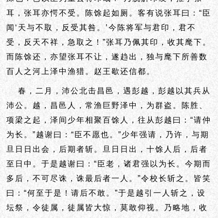
耳，张耳亦愕不受。陈馀起如厕。客有说张耳曰：“臣
闻‘天与不取，反受其咎。’今陈将军与君印，君不
受，反天不祥，急取之！”张耳乃佩其印，收其麾下。
而陈馀还，亦望张耳不让，遂趋出，独与麾下所善数
百人之河上泽中渔猎。赵王歇还信都。
春，二月，沛公北击昌邑，遇彭越，彭越以其兵从
沛公。越，昌邑人，常渔巨野泽中，为群盗。陈胜、
项梁之起，泽间少年相聚百馀人，往从彭越曰：“请仲
为长。”越谢曰：“臣不愿也。”少年强请，乃许，与期
旦日日出会，后期者斩。旦日日出，十馀人后，后者
至日中。于是越谢曰：“臣老，诸君强以为长。今期而
多后，不可尽诛，诛最后者一人。”令校长斩之。皆笑
曰：“何至于是！请后不敢。”于是越引一人斩之，设
坛祭，令徒属，徒属皆大惊，
莫敢仰视。乃略地，收