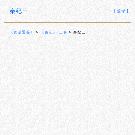
秦纪三
【登录】
《资治通鉴》
>
《秦纪》·三卷
> 秦纪三