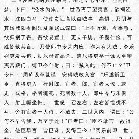
二世梦白虎啮其左骖马，杀之，心不乐，怪问占
梦。卜曰：“泾水为祟。”二世乃斋于望夷宫，欲祠泾
水，沈四白马。使使责让高以盗贼事。高惧，乃阴与
其婿咸阳令阎乐及弟赵成谋曰：“上不听谏。今事急，
欲归祸于吾。吾欲易置上，更立子婴。子婴仁俭，百
姓皆载其言。”乃使郎中令为内应，诈为有大贼，令乐
召吏发兵追，劫乐母置高舍。遣乐将吏卒千馀人至望
夷宫殿门，缚卫令仆射，曰：“贼入此，何不止？”卫
令曰：“周庐设卒甚谨，安得贼敢入宫！”乐遂斩卫
令，直将吏入，行射郎、宦者。郎、宦者大惊，或
走，或格。格者辄死，死者数十人。郎中令与乐俱
入，射上幄坐帏。二世怒，召左右，左右皆惶扰不
斗。旁有宦者一人侍，不敢去。二世入内，谓曰：“公
何不早告我，乃至于此！”宦者曰：“臣不敢言，故得
全。使臣早言，皆已诛，安得至今！”阎乐前即二世，