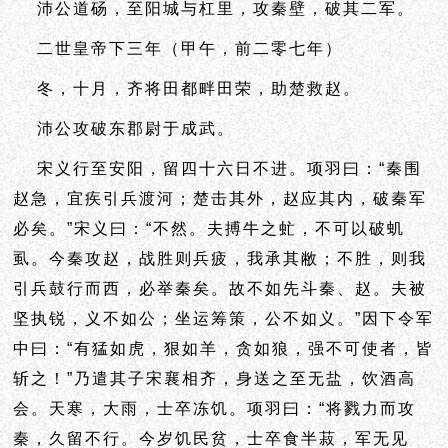
沛公道砀，至阳城与杠里，攻秦壁，破其二军。
二世皇帝下三年（甲午，前二零七年）
冬，十月，齐将田都畔田荣，助楚救赵。
沛公攻破东郡尉于成武。
宋义行至安阳，留四十六日不进。项羽曰：“秦围
赵急，宜疾引兵渡河；楚击其外，赵应其内，破秦军
必矣。”宋义曰：“不然。夫
搏牛之虻，不可以破虮
虱。今秦攻赵，战胜则兵疲，我承其敝；不胜，则我
引兵鼓行而西，必举秦矣。故不如先斗秦、赵。夫
被
坚执锐，义不如公；
坐运筹策，公不如义。”因下令军
中曰：“有猛如虎，狠如羊，贪如狼，强不可使者，皆
斩之！”乃遣其子宋襄相齐，身送之至无盐，
饮酒高
会。天寒，大雨，士卒冻饥。项羽曰：“将戮力而攻
秦，久留不行。今岁饥民贫，士卒食半菽，军无见