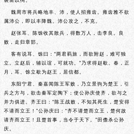
裂留以徇。
魏周市将兵略地丰、沛，使人招雍齿。雍齿雅不欲
属沛公，即以丰降魏。沛公攻之，不克。
赵张耳、陈馀收其散兵，得数万人，击李良。良
败，走归章邯。
客有说耳、馀曰：“两君羁旅，而欲附赵，难可独
立。立赵后，辅以谊，可就功。”乃求得赵歇。春，正
月，耳、馀立歇为赵王，居信都。
东阳宁君、秦嘉闻陈王军败，乃立景驹为楚王，引
兵之方与，欲击秦军定陶下；使公孙庆使齐，欲与之
并力俱进。齐王曰：“陈王战败，不知其死生，楚安得
不请而立王！”公孙庆曰：“齐不请楚而立王，楚何故
请齐而立王！且楚首事，当令于天下。”田儋杀公孙
庆。