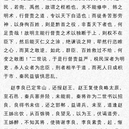
民，若尧、禹然，故谓之桎梏也。夫不能修申、韩之
明术，行督责之道，专以天下自适也；而徒务苦形劳
神，以身徇百姓，则是黔首之役，非畜天下者也，何
足贵哉！故明主能行督责之术以独断于上，则权不在
臣下，然后能灭仁义之涂，绝谏说之辩，荦然行恣睢
之心，而莫之敢逆。如此，群臣、百姓
救过不给，何
变之敢图！”二世说，于是行督责益严，税民深者为明
吏，杀人众者为忠臣，刑者相半于道，而死人日成积
于市，秦民益骇惧思乱。
赵李良已定常山，还报赵王。赵王复使良略太原。
至石邑，秦兵塞井陉，未能前。秦将诈为二世书以招
良。良得书未信，还之邯郸，益请兵。未至，道逢赵
王姊出饮，从百馀骑，良望见，以为王，伏谒道旁。
王姊醉，不知其将，使骑谢李良。李良素贵，起，惭