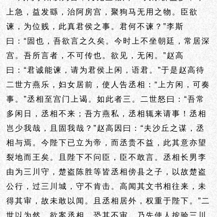
上急，益发繇，治阿房宫，聚狗马无用之物。臣欲
谏，为位贱，此真君侯之事。君何不谏？”李斯
曰：“固也，吾欲言之久矣。今时上不坐朝廷，常居深
宫。吾所言者，不可传也。欲见，无闲。”赵高
曰：“君诚能谏，请为君侯上闲，语君。”于是赵高待
二世方燕乐，妇女居前，使人告丞相：“上方闲，可奏
事。”丞相至宫门上谒。如此者三。二世怒曰：“吾常
多闲日，丞相不来；吾方燕私，丞相辄来请事！丞相
岂少我哉，且固我哉？”赵高因曰：“夫沙丘之谋，丞
相与焉。今陛下已立为帝，而丞贵不益，此其意亦望
裂地而王矣。且陛下不问臣，臣不敢言。丞相长男李
由为三川守，楚盗陈胜等皆丞相傍县之子，以故楚盗
公行，过三川城，守不肯击。高闻其文书相往来，未
得其审，故未敢以闻。且丞相居外，权重于陛下。”二
世以为然，欲案丞相，恐其不审，乃先使人按验三川