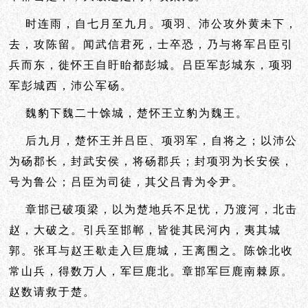
时连雨，自七月至九月。项羽、沛公攻外黄未下，
去，攻陈留。闻武信君死，士卒恐，乃与将军吕臣引
兵而东，徙怀王自盱眙都彭城。吕臣军彭城东，项羽
军彭城西，沛公军砀。
魏豹下魏二十馀城，楚怀王立豹为魏王。
后九月，楚怀王并吕臣、项羽军，自将之；以沛公
为砀郡长，封武安侯，将砀郡兵；封项羽为长安侯，
号为鲁公；吕臣为司徒，其父吕青为令尹。
章邯已破项梁，以为楚地兵不足忧，乃渡河，北击
赵，大破之。引兵至邯郸，皆徙其民河内，夷其城
郭。张耳与赵王歇走入巨鹿城，王离围之。陈馀北收
常山兵，得数万人，军巨鹿北。章邯军巨鹿南棘原。
赵数请救于楚。