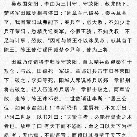
吴叔围荥阳，李由为三川守，守荥阳，叔弗能下。
楚将军田臧等相与谋曰：“周章军已破矣，秦兵旦暮
至。我围荥阳城弗能下，秦兵至，必大败，不如少遗
兵守荥阳，悉精兵迎秦军。今假王骄，不知兵权，不
足与计事，恐败。”因相与矫王令以诛吴叔，献其首于
陈王。陈王使使赐田臧楚令尹印，使为上将。
田臧乃使诸将李归等守荥阳，自以精兵西迎秦军于
敖仓，与战。田臧死，军破。章邯进兵击李归等荥阳
下，破之，李归等死。阳城人邓说将兵居郯，章邯别
将击破之。铚人伍逢将兵居许，章邯击破之。两军皆
散，走陈，陈王诛邓说。二世数诮让李斯：“居三公
位，如何令盗如此！”李斯恐惧，重爵禄，
不知所出，
乃阿二世意，以书对曰：“夫贤主者，必能行督责之术
者也。故申子曰‘有天下而不恣睢，命之曰以天下为桎
梏’者，无他焉，不能督责，而顾以其身劳于天下之