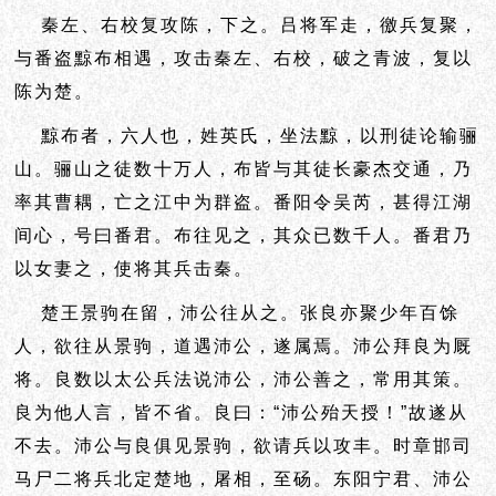
秦左、右校复攻陈，下之。吕将军走，徼兵复聚，
与番盗黥布相遇，攻击秦左、右校，破之青波，复以
陈为楚。
黥布者，六人也，姓英氏，坐法黥，以刑徒论输骊
山。骊山之徒数十万人，布皆与其徒长豪杰交通，乃
率其曹耦，亡之江中为群盗。番阳令吴芮，甚得江湖
间心，号曰番君。布往见之，其众已数千人。番君乃
以女妻之，使将其兵击秦。
楚王景驹在留，沛公往从之。张良亦聚少年百馀
人，欲往从景驹，道遇沛公，遂属焉。沛公拜良为厩
将。良数以太公兵法说沛公，沛公善之，常用其策。
良为他人言，皆不省。良曰：“沛公殆天授！”故遂从
不去。沛公与良俱见景驹，欲请兵以攻丰。时章邯司
马尸二将兵北定楚地，屠相，至砀。东阳宁君、沛公