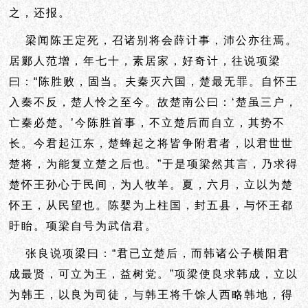
之，还报。
梁闻陈王定死，召诸别将会薛计事，沛公亦往焉。
居鄛人范增，年七十，素居家，好奇计，往说项梁
曰：“陈胜败，固当。夫秦灭六国，楚最无罪。自怀王
入秦不反，楚人怜之至今。故楚南公曰：‘
楚虽三户，
亡秦必楚。’今陈胜首事，不立楚后而自立，其势不
长。今君起江东，楚蜂起之将皆争附君者，以君世世
楚将，为能复立楚之后也。”于是项梁然其言，乃求得
楚怀王孙心于民间，为人牧羊。夏，六月，立以为楚
怀王，从民望也。陈婴为上柱国，封五县，与怀王都
盱眙。项梁自号为武信君。
张良说项梁曰：“君已立楚后，而韩诸公子横阳君
成最贤，可立为王，益树党。”项梁使良求韩成，立以
为韩王，以良为司徒，与韩王将千馀人西略韩地，得