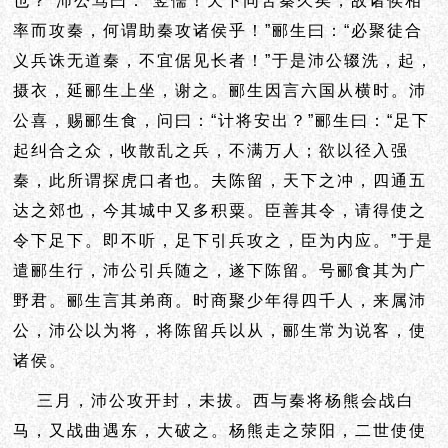
也？”沛公骂曰：“竖儒！天下同苦秦久矣，故诸侯相
率而攻秦，何谓助秦攻诸侯乎！”郦生曰：“必聚徒合
义兵诛无道秦，不宜倨见长者！”于是沛公辍洗，起，
摄衣，延郦生上坐，谢之。郦生因言六国从横时。沛
公喜，赐郦生食，问曰：“
计将安出？”郦生曰：“足下
起
纠合之众，收散乱之兵，不满万人；欲以径入强
秦，此所谓探虎口者也。夫陈留，天下之冲，
四通五
达之郊也，今其城中又多积粟。臣善其令，请得使之
令下足下。即不听，足下引兵攻之，臣为内应。”于是
遣郦生行，沛公引兵随之，遂下陈留。号郦食其为广
野君。郦生言其弟商。时商聚少年得四千人，来属沛
公，沛公以为将，将陈留兵以从，郦生常为说客，使
诸侯。
三月，沛公攻开封，未拔。西与秦将杨熊会战白
马，又战曲遇东，大破之。杨熊走之荥阳，二世使使