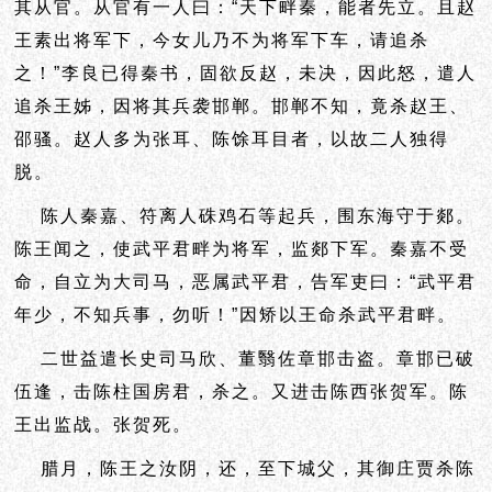
其从官。从官有一人曰：“天下畔秦，能者先立。且赵
王素出将军下，今女儿乃不为将军下车，请追杀
之！”李良已得秦书，固欲反赵，未决，因此怒，遣人
追杀王姊，因将其兵袭邯郸。邯郸不知，竟杀赵王、
邵骚。赵人多为张耳、陈馀耳目者，以故二人独得
脱。
陈人秦嘉、符离人硃鸡石等起兵，围东海守于郯。
陈王闻之，使武平君畔为将军，监郯下军。秦嘉不受
命，自立为大司马，恶属武平君，告军吏曰：“武平君
年少，不知兵事，勿听！”因矫以王命杀武平君畔。
二世益遣长史司马欣、董翳佐章邯击盗。章邯已破
伍逢，击陈柱国房君，杀之。又进击陈西张贺军。陈
王出监战。张贺死。
腊月，陈王之汝阴，还，至下城父，其御庄贾杀陈