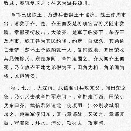
数城，秦辄复取之；往来为游兵颍川。
章邯已破陈王，乃进兵击魏王于临济。魏王使周市
出，请救于齐、楚。齐王儋及楚将项它皆将兵随市救
魏。章邯夜衔枚击，大破齐、楚军于临济下，杀齐王
及周市。魏王咎为其民约降，约定，自烧杀。其弟豹
亡走楚，楚怀王予魏豹数千人，复徇魏地。齐田荣收
其兄儋馀兵，东走东阿，章邯追围之。齐人闻齐王儋
死，乃立故齐王建之弟假为王，田角为相，角弟间为
将，以距诸侯。
秋，七月，大霖雨。武信君引兵攻亢父，闻田荣之
急，乃引兵击破章邯军东阿下，章邯走而西。田荣引
兵东归齐。武信君独追北，使项羽、沛公别攻城阳，
屠之。楚军军濮阳东，复与章邯战，又破之。章邯复
振，守濮阳，环水。沛公、项羽去，攻定陶。