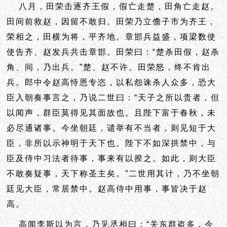
八月，田荣击逐齐王假，假亡走楚，田角亡走赵。
田间前救赵，因留不敢归。田荣乃立儋子市为齐王，
荣相之，田横为将，平齐地。章邯兵益盛，项梁数使
使告齐、赵发兵共击章邯。田荣曰：“楚杀田假，赵杀
角、间，乃出兵。”楚、赵不许。田荣怒，终不肯出
兵。郎中令赵高恃恩专恣，以私怨诛杀人众多，恐大
臣入朝奏事言之，乃说二世曰：“天子之所以贵者，但
以闻声，群臣莫得见其面故也。且陛下
富于春秋，未
必尽通诸事。今坐朝廷，谴举有不当者，则见短于大
臣，非所以示神明于天下也。陛下不如深拱禁中，与
臣及侍中习法者待事，事来有以揆之。如此，则大臣
不敢奏疑事，天下称圣主矣。”二世用其计，乃不坐朝
廷见大臣，常居禁中。赵高侍中用事，事皆决于赵
高。
高闻李斯以为言，乃见丞相曰：“关东群盗多，今