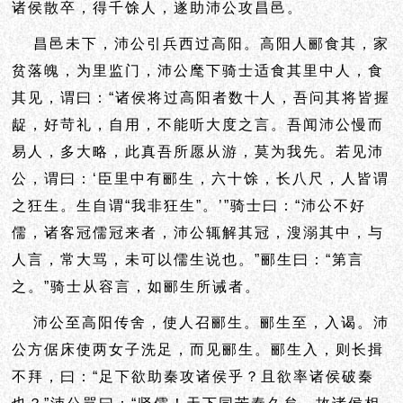
诸侯散卒，得千馀人，遂助沛公攻昌邑。
昌邑未下，沛公引兵西过高阳。高阳人郦食其，家
贫落魄，为里监门，沛公麾下骑士适食其里中人，食
其见，谓曰：“诸侯将过高阳者数十人，吾问其将皆握
龊，好苛礼，自用，不能听大度之言。吾闻沛公慢而
易人，多大略，此真吾所愿从游，莫为我先。若见沛
公，谓曰：‘臣里中有郦生，六十馀，长八尺，人皆谓
之狂生。生自谓“我非狂生”。’”骑士曰：“沛公不好
儒，诸客冠儒冠来者，沛公辄解其冠，溲溺其中，与
人言，常大骂，未可以儒生说也。”郦生曰：“第言
之。”骑士从容言，如郦生所诫者。
沛公至高阳传舍，使人召郦生。郦生至，入谒。沛
公方倨床使两女子洗足，而见郦生。郦生入，则
长揖
不拜，曰：“足下欲助秦攻诸侯乎？且欲率诸侯破秦