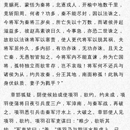
竟赐死。蒙恬为秦将，北逐戎人，开榆中地数千里，
竟斩阳周。何者？功多，秦不能尽封，因以法诛之。
今将军为秦将三岁矣，所亡失以十万数，而诸侯并起
滋益多。彼赵高素谀日久，今事急，亦恐二世诛之，
故欲以法诛将军以塞责，使人更代将军以脱其祸。夫
将军居外久，多内郤，有功亦诛，无功亦诛。且天之
亡秦，无愚智皆知之。今将军内不能直谏，外为亡国
将，
孤特独立而欲常存，岂不哀哉！将军何不还兵与
诸侯为从，约共攻秦，分王其地，
南面称孤！此孰与
身伏鈇质、妻子为戮乎？”
章邯狐疑，阴使候始成使项羽，欲约。约未成，项
羽使蒲将日夜引兵度三户，军漳南，与秦军战，再破
之。项羽悉引兵击秦军汙水上，大破之。章邯使人见
项羽，欲约。项羽召军吏谋曰：“粮少，欲听其
约。”军吏皆曰：“善。”项羽乃与期洹水殷虚上。已