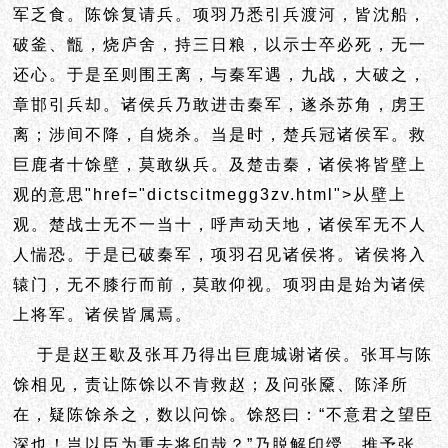
军乏食。陈馀复请兵。项羽乃悉引兵渡河，皆沈船，
破釜、甑，烧庐舍，持三日粮，以示士卒必死，无一
还心。于是至则围王离，与秦军遇，九战，大破之，
章邯引兵却。诸侯兵乃敢进击秦军，遂杀苏角，虏王
离；涉间不降，自烧杀。当是时，楚兵冠诸侯军。救
巨鹿者十馀壁，莫敢纵兵。及楚击秦，诸侯将皆
壁上
观的意思"href="dictscitmegg3zv.html">从
壁上
观。楚战士无不一当十，呼声动天地，诸侯军无不人
人惴恐。于是已破秦军，项羽召见诸侯将。诸侯将入
辕门，无不
膝行而前，
莫敢仰视。项羽由是始为诸侯
上将军。诸侯皆属焉。
于是赵王歇及张耳乃得出巨鹿城谢诸侯。张耳与陈
馀相见，责让陈馀以不肯救赵；及问张黡、陈泽所
在，疑陈馀杀之，数以问馀。馀怒曰：“不意君之望臣
深也！岂以臣为重去将印哉？”乃脱解印绶，推予张