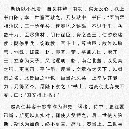
斯所以不死者，自负其辩，有功，实无反心，欲上
书自陈，幸二世寤而赦之。乃从狱中上书曰：“臣为丞
相治民，三十馀年矣。逮秦地之狭隘，不过千里，兵
数十万。臣尽薄材，阴行谋臣，资之金玉，使游说诸
侯；阴修甲兵，饬政教，官斗士，尊功臣；故终以胁
韩，弱魏，破燕、赵，夷齐、楚，卒兼六国，虏其
王，立秦为天子。又北逐胡、貉，南定北越，以见秦
之强。更克画，平斗斛、度量，文章布之天下，以树
秦之名。此皆臣之罪也，臣当死久矣！上幸尽其能
力，乃得至今。愿陛下察之！”书上，赵高使吏弃去不
奏，曰：“囚安得上书！”
赵高使其客十馀辈诈为御史、谒者、侍中，更往覆
讯斯，斯更以其实对，辄使人复榜之。后二世使人验
斯，斯以为如前，终不更言。辞服，奏当上。二世喜