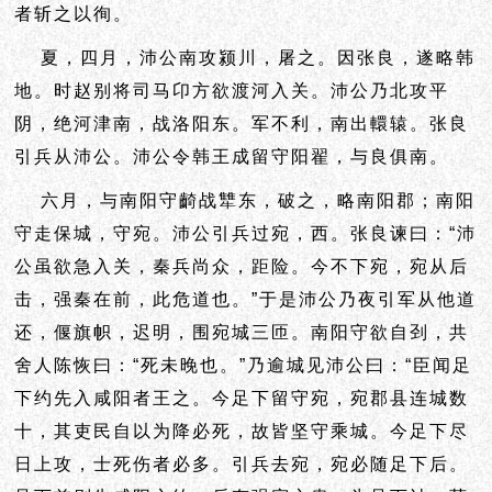
者斩之以徇。
夏，四月，沛公南攻颍川，屠之。因张良，遂略韩
地。时赵别将司马卬方欲渡河入关。沛公乃北攻平
阴，绝河津南，战洛阳东。军不利，南出轘辕。张良
引兵从沛公。沛公令韩王成留守阳翟，与良俱南。
六月，与南阳守齮战犨东，破之，略南阳郡；南阳
守走保城，守宛。沛公引兵过宛，西。张良谏曰：“沛
公虽欲急入关，秦兵尚众，距险。今不下宛，宛从后
击，强秦在前，此危道也。”于是沛公乃夜引军从他道
还，偃旗帜，迟明，围宛城三匝。南阳守欲自刭，共
舍人陈恢曰：“死未晚也。”乃逾城见沛公曰：“臣闻足
下约先入咸阳者王之。今足下留守宛，宛郡县连城数
十，其吏民自以为降必死，故皆坚守乘城。今足下尽
日上攻，士死伤者必多。引兵去宛，宛必随足下后。