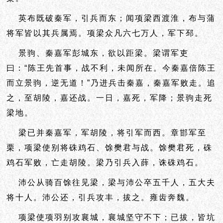
英布既破秦军，引兵而东；闻项梁西渡淮，布与蒲
将军皆以其兵属焉。项梁众凡六七万人，军下邳。
景驹、秦嘉军彭城东，欲以距梁。梁谓军吏
曰：“陈王先首事，战不利，未闻所在。今秦嘉倍陈王
而立景驹，逆无道！”乃进兵击秦嘉，秦嘉军败走。追
之，至胡陵，嘉还战。一日，嘉死，军降；景驹走死
梁地。
梁已并秦嘉军，军胡陵，将引军而西。章邯军至
栗，项梁使别将硃鸡石、馀樊君与战。馀樊君死，硃
鸡石军败，亡走胡陵。梁乃引兵入薛，诛硃鸡石。
沛公从骑百馀往见梁，梁与沛公卒五千人，五大夫
将十人。沛公还，引兵攻丰，拔之。雍齿奔魏。
项梁使项羽别攻襄城，襄城坚守不下；已拔，皆坑