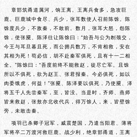
章邯筑甬道属河，饷王离。王离兵食多，急攻巨
鹿。巨鹿城中食尽、兵少，张耳数使人召前陈馀。陈
馀度兵少，不敌秦，不敢前。数月，张耳大怒，怨陈
馀，使张黡、陈泽往让陈馀曰：“始吾与公为
刎颈交，
今王与耳旦暮且死，而公拥兵数万，不肯相救，安在
其相为死！苟必信，胡不赴秦军俱死，且有十一二相
全。”陈馀曰：“吾度前终不能救赵，徒尽亡军。且馀
所以不俱死，欲为赵王、张君报秦。今必俱死，如以
肉委饿虎，何益！”张黡、陈泽要以俱死，乃使黡、泽
将五千人先尝秦军，至，皆没。当是时，齐师、燕师
皆来救赵，张敖亦北收代兵，得万馀人，来，皆壁馀
旁，未敢击秦。
项羽已杀卿子冠军，威震楚国，乃遣当阳君、薄将
军将卒二万渡河救巨鹿。战少利，绝章邯甬道，王离