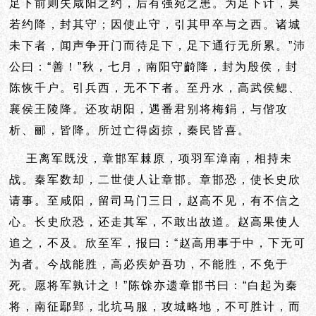
足下前则失咸阳之约，后有强宛之患。为足下计，莫
若约降，封其守；因使止守，引其甲卒与之西。诸城
未下者，闻声争开门而待足下，足下通行无所累。”沛
公曰：“善！”秋，七月，南阳守齮降，封为殷侯，封
陈恢千户。引兵西，无不下者。至丹水，高武侯鳃、
襄侯王陵降。还攻胡阳，遇番君别将梅鋗，与偕攻
析、郦，皆降。所过亡得卤掠，秦民皆喜。
王离军既没，章邯军棘原，项羽军漳南，相持未
战。秦军数却，二世使人让章邯。章邯恐，使长史欣
请事。至咸阳，留司马门三日，赵高不见，有不信之
心。长史欣恐，还走其军，不敢出故道。赵高果使人
追之，不及。欣至军，报曰：“赵高用事于中，下无可
为者。今战能胜，高必疾妒吾功，不能胜，不免于
死。愿将军孰计之！”陈馀亦遗章邯书曰：“白起为秦
将，南征鄢郢，北坑马服，
攻城略地，
不可胜计，而