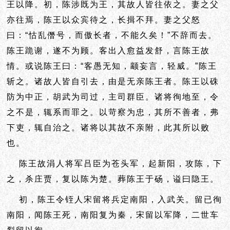
王以降。初，陈涉既为王，其故人皆往依之。妻之父
亦往焉，陈王以众宾待之，
长揖不拜。妻之父怒
曰：“怙乱僭号，而傲长者，不能久矣！”不辞而去。
陈王跪谢，遂不为顾。客出入愈益发舒，言陈王故
情。或说陈王曰：“客愚无知，颛妄言，轻威。”陈王
斩之。诸故人皆自引去，由是无亲陈王者。陈王以硃
防为中正，胡武为司过，主司群臣。诸将徇地至，令
之不是，辄系而罪之。以苛察为忠，其所不善者，弗
下吏，辄自治之。诸将以其故不亲附，此其所以败
也。
陈王故涓人将军吕臣为苍头军，起新阳，攻陈，下
之，杀庄贾，复以陈为楚。葬陈王于砀，谥曰隐王。
初，陈王令铚人宋留将兵定南阳，入武关。留已徇
南阳，闻陈王死，南阳复为秦，宋留以军降，二世车