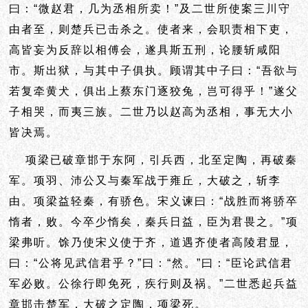
曰：“微赵君，几为丞相所卖！”及二世所使案三川守
由者至，则楚兵已击杀之。使者来，会职责相下吏，
高皆妄为反辞以相傅会，遂具斯五刑，论腰斩咸阳
市。斯出狱，与其中子俱执。顾谓其中子曰：“吾欲与
若复牵黄犬，俱出上蔡东门逐狡兔，岂可得乎！”遂父
子相哭，而夷三族。二世乃以赵高为丞相，
事无大小
皆决焉。
项梁已破章邯于东阿，引兵西，北至定陶，再破秦
军。项羽、沛公又与秦军战于雍丘，大破之，斩李
由。项梁益轻秦，有骄色。宋义谏曰：“战胜而将骄卒
惰者，败。今卒少惰矣，秦兵日益，臣为君畏之。”项
梁弗听。馀乃使宋义使于齐，道遇齐使者高陵君显，
曰：“公将见武信君乎？”曰：“然。”曰：“臣论武信君
军必败。公徐行即免死，疾行则及祸。”二世悉起兵益
章邯击楚军，大破之定陶，项梁死。