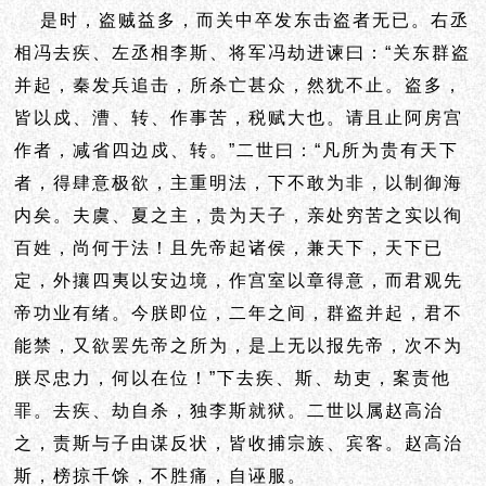
是时，盗贼益多，而关中卒发东击盗者无已。右丞
相冯去疾、左丞相李斯、将军冯劫进谏曰：“关东群盗
并起，秦发兵追击，所杀亡甚众，然犹不止。盗多，
皆以戍、漕、转、作事苦，税赋大也。请且止阿房宫
作者，减省四边戍、转。”二世曰：“凡所为贵有天下
者，得肆意极欲，主重明法，下不敢为非，以制御海
内矣。夫虞、夏之主，贵为天子，亲处穷苦之实以徇
百姓，尚何于法！且先帝起诸侯，兼天下，天下已
定，外攘四夷以安边境，作宫室以章得意，而君观先
帝功业有绪。今朕即位，二年之间，群盗并起，君不
能禁，又欲罢先帝之所为，是上无以报先帝，次不为
朕尽忠力，何以在位！”下去疾、斯、劫吏，案责他
罪。去疾、劫自杀，独李斯就狱。二世以属赵高治
之，责斯与子由谋反状，皆收捕宗族、宾客。赵高治
斯，榜掠千馀，不胜痛，自诬服。